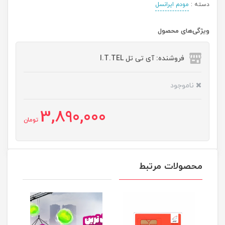
دسته :
مودم ایرانسل
ویژگی‌های محصول
فروشنده: آی تی تل I.T.TEL
ناموجود
3,890,000
تومان
محصولات مرتبط