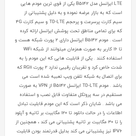
LTE ایرانسل مدل B5142 یکی از قوی ترین مودم هایی
است که به بازار عرضه نموده و به دلیل پشتیبانی از
سیم کارت پرسرعت و پرحجم TD-LTE و سیم کارت 4G
که برای تمامی مناطق تحت پوشش ایرانسل ارائه کرده
است . مودم B5142 ایرانسل دارای 2 پورت شبکه هست و
تا 16 کاربر به صورت همزمان میتوانند از شبکه WiFi
استفاده کنند . یکی از قابلیت هایی که این مودم را به
شدت خاص کرد و تقریبان رقیبی ندارد 2 پورت RG11 که
برای اتصال به شبکه تلفن ویپ تعبیه شده است می
باشد . مودم TD-LTE ایرانسل B5142 از VPN به صورت
مستقیم در سه پروتکل متفاوت قابل نصب و استفاده
می باشد . شایان ذکر است که این مودم قابلیت تبادل
اطلاعات را در حالت دانلود تا 120 مگابیت بر ثانیه و آپلود
را تا 30 مگابیت بر ثانیه پشتیبانی می کند ، همچنین از
IPV6 نیز پشتیبانی می کند بدلیل قدرتمند بودن قابلیت