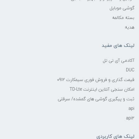
گوشی موبایل
بسته مکالمه
هدیه
لینک های مفید
آکادمی آی تی تل
DUC
قیمت گذاری و فروش فوری سیمکارت 0912
امکان سنجی آنلاین اینترنت TD-Lte
ثبت و پیگیری گوشی های گمشده/ سرقتی
api
api2
لینک های کاربردی