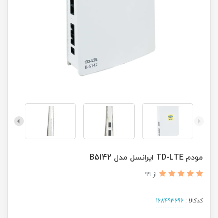
مودم TD-LTE ایرانسل مدل B5142
از 99
کدکالا :
168493696