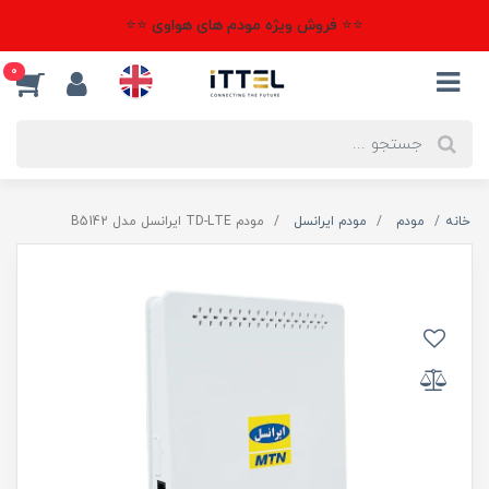
⭐⭐ فروش ویژه مودم های هواوی ⭐⭐
0
خانه
مودم
مودم ایرانسل
مودم TD-LTE ایرانسل مدل B5142