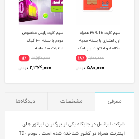
سیم کارت 4G/LTE همراه
سیم کارت رایتل مخصوص
اول اعتباری با بسته هدیه
مودم با بسته 100 گیگ
مکالمه و اینترنت و پیامک
اینترنت سه ماهه
atic
شش ماهه
00
11٪
2,640,000
18٪
700,000
)
00
2,364,000
580,000
تومان
تومان
معرفی
مشخصات
دیدگاه‌ها
شرکت ایرانسل در جایگاه یکی از بزرگترین اپراتور های
اینترنت همراه در کشور شناخته شده است . مودم TD-