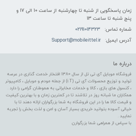
زمان پاسخگویی از شنبه تا چهارشنبه از ساعت 10 الی 17 و
پنج شنبه تا ساعت 13
شماره تماس:
02191014323
آدرس ایمیل:
Support@mobileittel.ir
درباره ما
فروشگاه موبایل آی تی تل از سال 1380 افتخار خدمت گذاری در عرصه
تولید و توزیع محصولات آی تی (i.T) از جمله مودم و موبایل ، کامپیوتر
، کنسول های بازی ، کالا و خدمات مخابراتی به هموطنان گرامی را دارد .
همکاران ما شبانه روز در تلاشند تا در کمترین زمان و با بهترین کیفیت
و قیمت کالا ها را در این فروشگاه به شما بزرگواران ارائه دهند تا با
خیالی آسوده بتوانید خریدی بسیار آسان و امن و لذت بخش را تجربه
نمایید .
با سپاس از همراهی شما بزرگوارن