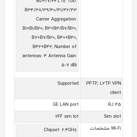
B1/3/7/20 LTE TDD:
B34/38/39/40/41/42/43
Carrier Aggregation:
B1+B1/B20; B3+B3/B7/B20;
B7+B7/B20; B40+B40;
B42+B42; Number of
antennas: 4 Antenna Gain:
5-7 dBi
Supported
PPTP, L2TP VPN
client
GE LAN port
RJ 45
2FF sim lot
Sim slot
Wi-Fi مشخصات
Chipset: 2.4GHz