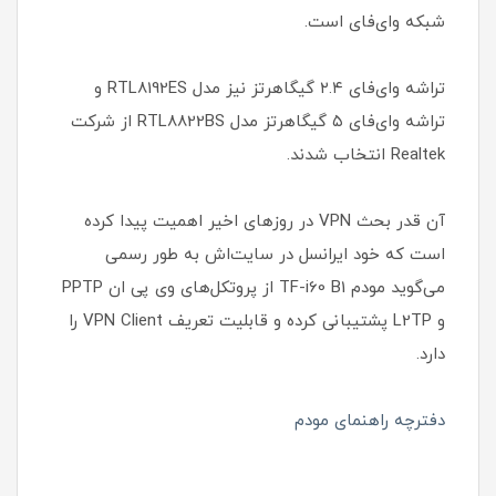
شبکه وای‌فای است.
تراشه وای‌فای ۲.۴ گیگاهرتز نیز مدل RTL8192ES و
تراشه وای‌فای ۵ گیگاهرتز مدل RTL8822BS از شرکت
Realtek انتخاب شدند.
آن قدر بحث VPN در روزهای اخیر اهمیت پیدا کرده
است که خود ایرانسل در سایت‌اش به طور رسمی
می‌گوید مودم TF-i60 B1 از پروتکل‌های وی پی ان PPTP
و L2TP پشتیبانی کرده و قابلیت تعریف VPN Client را
دارد.
دفترچه راهنمای مودم