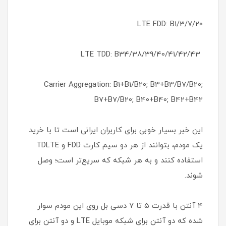
LTE FDD: B1/3/7/20
LTE TDD: B34/38/39/40/41/42/43
Carrier Aggregation: B1+B1/B20; B3+B3/B7/B20;
B7+B7/B20; B40+B40; B42+B42
این خبر بسیار خوبی برای کاربران ایرانی است تا با خرید
یک مودم، بتوانند از هر دو سیم کارت FDD و TDLTE
استفاده کنند و به هر شبکه که سریع‌تر است؛ وصل
شوند.
۴ آنتن با قدرت ۵ تا ۷ دسی بل روی این مودم سوار
شده که دو آنتن برای شبکه موبایل LTE و دو آنتن برای