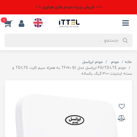
⭐⭐ فروش ویژه مودم های هواوی ⭐⭐
0
خانه
مودم
مودم ایرانسل
مودم 4G/TD-LTE ایرانسل مدل TF-i60 B1 به همراه سیم کارت TD-LTE و
بسته اینترنت 300 گیگ یکساله