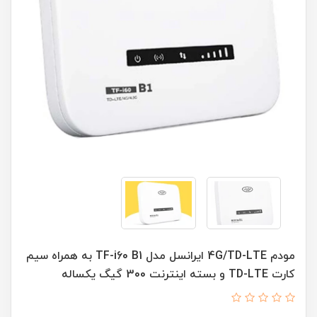
مودم 4G/TD-LTE ایرانسل مدل TF-i60 B1 به همراه سیم
کارت TD-LTE و بسته اینترنت 300 گیگ یکساله