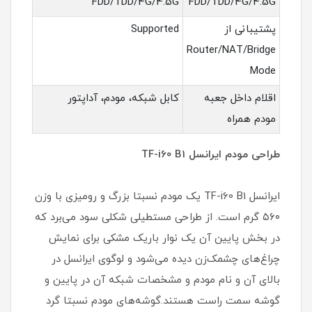
FDD/TDD/4G/4.5G
FDD/TDD/4G/4.5G
پشتیبانی از
Supported
Router/NAT/Bridge
Mode
اقلام داخل جعبه
کابل شبکه، مودم، آداپتور
مودم همراه
طراحی مودم ایرانسل TF-i60 B1
ایرانسل TF-i60 B1 یک مودم نسبتا بزرگ و رومیزی با وزن
۵۶۰ گرم است. از طراحی مستطیلی شکلی سود می‌برد که
در بخش پایین آن یک نوار باریک مشکی برای نمایش
چراغ‌های چشمک‌زن دیده می‌شود و لوگوی ایرانسل در
بالای آن و نام مودم و مشخصات شبکه آن در پایین و
گوشه سمت راست هستند.گوشه‌های مودم نسبتا گرد