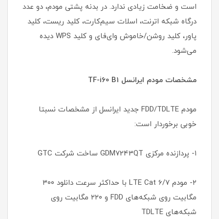
است و ضخامت زیادی ندارد. در بدنه پشتی مودم، دو عدد
درگاه شبکه اترنت، اسلات سیم‌کارت، کلید ریست، کلید
پاور، کلید روشن/خاموش وای‌فای و کلید WPS دیده
می‌شود.
مشخصات مودم ایرانسل TF-i60 B1
مودم FDD/TDLTE جدید ایرانسل از مشخصات نسبتا
خوبی برخوردار است:
۱- پردازنده مرکزی GDM7243QT ساخت شرکت GTC
۲- مودم LTE Cat 6/7 با حداکثر سرعت دانلود ۳۰۰
مگابیت روی شبکه‌های FDD و ۲۲۰ مگابیت روی
شبکه‌های TDLTE