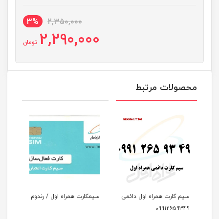
3%
2,350,000
2,290,000
تومان
محصولات مرتبط
سیم کارت همراه اول دائمی
سیمکارت همراه اول / رندوم
 پی
09912659349