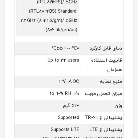
(RTL8192ES)/ 5GHz
(RTL8822BS) Standard:
2.4GHz (802.11b/g/n)/ 5GHz
(802.11b/g/n/ac)
دمای قابل کارکرد
0℃ ~ +55℃
قابلیت استفاده
Up to 32 users
همزمان
منبع تغذیه
12V 1A DC
میزان تحمل رطوبت
10% to 90% RH
وزن
560 گرم
پشتیبانی از TR069
Supported
پشتیبانی از LTE
Supports LTE