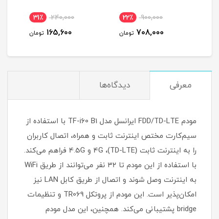
وص
ماه
31٪
240,000
22٪
900,000
4
165,600
708,000
مان
تومان
تومان
معرفی
دیدگاه‌ها
مودم FDD/TD-LTE ایرانسل مدل TF-i60 B1 با استفاده از
سیم‌کارت مختص اینترنت ثابت و همراه، اتصال کاربران
را به اینترنت ثابت (TD-LTE)، 4G و 4.5G فراهم می‌کند.
با استفاده از این مودم تا ۳۲ نفر می‌توانند از طریق WiFi
به اینترنت وصل شوند و اتصال از طریق کابل LAN نیز
امکان‌پذیر است. این مودم از پروتکل TR069 و تنظیمات
bridge پشتیبانی می‌کند. همچنین، این مدل مودم