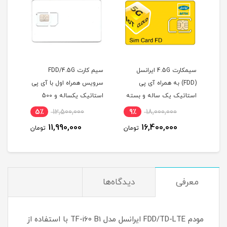
س
سیمکارت 4.5G ایرانسل
سیم کارت FDD/4.5G
(FDD) به همراه آی پی
سرویس همراه اول با آی پی
استاتیک یک ساله و بسته
استاتیک یکساله و 500
ماهه
دم
اینترنت 500 گیگ یک ساله
گیگ اینترنت سه ماهه
5٪
12,500,000
9٪
18,000,000
1
(مخصوص مودم )
(مخصوص مودم )
11,990,000
16,400,000
مان
تومان
تومان
معرفی
دیدگاه‌ها
مودم FDD/TD-LTE ایرانسل مدل TF-i60 B1 با استفاده از