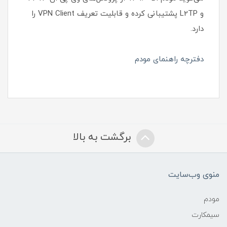
و L2TP پشتیبانی کرده و قابلیت تعریف VPN Client را
دارد.
دفترچه راهنمای مودم
برگشت به بالا
منوی وب‌سایت
مودم
سیمکارت