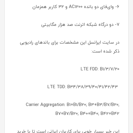
۶- وای‌فای دو بانده AC1200 و ۳۲ کاربر همزمان
۷- دو درگاه شبکه اترنت صد هزار مگابیتی
در سایت ایرانسل این مشخصات برای باندهای رادیویی
ذکر شده است:
LTE FDD: B1/3/7/20
LTE TDD: B34/38/39/40/41/42/43
Carrier Aggregation: B1+B1/B20; B3+B3/B7/B20;
B7+B7/B20; B40+B40; B42+B42
این خبر بسیار خوبی برای کاربران ایرانی است تا با خرید