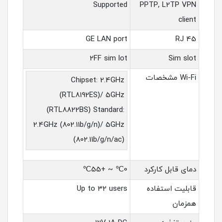
Supported
PPTP, L2TP VPN
client
GE LAN port
RJ 45
2FF sim lot
Sim slot
Wi-Fi مشخصات
Chipset: 2.4GHz
(RTL8192ES)/ 5GHz
(RTL8822BS) Standard:
2.4GHz (802.11b/g/n)/ 5GHz
(802.11b/g/n/ac)
دمای قابل کارکرد
0℃ ~ +55℃
قابلیت استفاده
Up to 32 users
همزمان