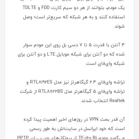
یک مودم، بتوانند از هر دو سیم کارت FDD و TDLTE
استفاده کنند و به هر شبکه که سریع‌تر است؛ وصل
شوند.
۴ آنتن با قدرت ۵ تا ۷ دسی بل روی این مودم سوار
شده که دو آنتن برای شبکه موبایل LTE و دو آنتن برای
شبکه وای‌فای است.
تراشه وای‌فای ۲.۴ گیگاهرتز نیز مدل RTL8192ES و
تراشه وای‌فای ۵ گیگاهرتز مدل RTL8822BS از شرکت
Realtek انتخاب شدند.
آن قدر بحث VPN در روزهای اخیر اهمیت پیدا کرده
است که خود ایرانسل در سایت‌اش به طور رسمی
می‌گوید مودم TF-i60 B1 از پروتکل‌های وی پی ان PPTP