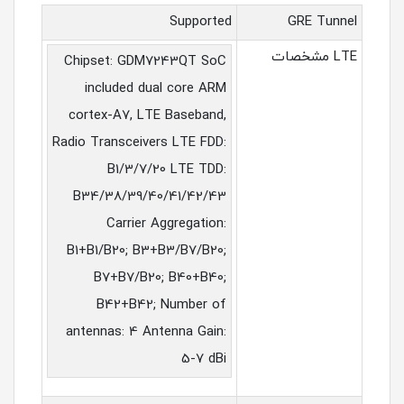
Supported
GRE Tunnel
LTE مشخصات
Chipset: GDM7243QT SoC
included dual core ARM
cortex-A7, LTE Baseband,
Radio Transceivers LTE FDD:
B1/3/7/20 LTE TDD:
B34/38/39/40/41/42/43
Carrier Aggregation:
B1+B1/B20; B3+B3/B7/B20;
B7+B7/B20; B40+B40;
B42+B42; Number of
antennas: 4 Antenna Gain:
5-7 dBi