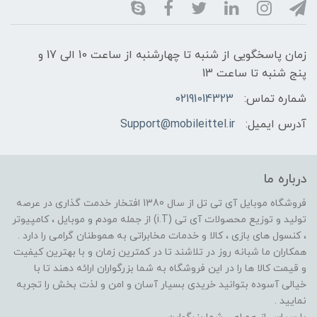
زمان پاسخگویی از شنبه تا چهارشنبه از ساعت 10 الی 17 و
پنج شنبه تا ساعت 13
شماره تماس:
02191014323
آدرس ایمیل:
Support@mobileittel.ir
درباره ما
فروشگاه موبایل آی تی تل از سال 1380 افتخار خدمت گذاری در عرصه
تولید و توزیع محصولات آی تی (i.T) از جمله مودم و موبایل ، کامپیوتر
، کنسول های بازی ، کالا و خدمات مخابراتی به هموطنان گرامی را دارد .
همکاران ما شبانه روز در تلاشند تا در کمترین زمان و با بهترین کیفیت
و قیمت کالا ها را در این فروشگاه به شما بزرگواران ارائه دهند تا با
خیالی آسوده بتوانید خریدی بسیار آسان و امن و لذت بخش را تجربه
نمایید .