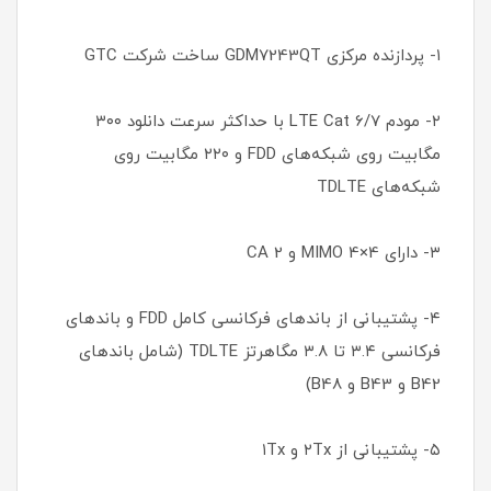
۱- پردازنده مرکزی GDM7243QT ساخت شرکت GTC
۲- مودم LTE Cat 6/7 با حداکثر سرعت دانلود ۳۰۰
مگابیت روی شبکه‌های FDD و ۲۲۰ مگابیت روی
شبکه‌های TDLTE
۳- دارای MIMO 4×4 و CA 2
۴- پشتیبانی از باندهای فرکانسی کامل FDD و باندهای
فرکانسی ۳.۴ تا ۳.۸ مگاهرتز TDLTE (شامل باندهای
B42 و B43 و B48)
۵- پشتیبانی از ۲Tx و ۱Tx