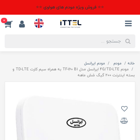
⭐⭐ فروش ویژه مودم های هواوی ⭐⭐
0
خانه
مودم
مودم ایرانسل
مودم 4G/TD-LTE ایرانسل مدل TF-i60 B1 به همراه سیم کارت TD-LTE و
بسته اینترنت 200 گیگ شش ماهه