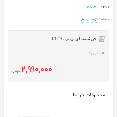
کدکالا :
162776192
دسته :
مودم ایرانسل
فروشنده: آی تی تل I.T.TEL
ناموجود
2,990,000
تومان
محصولات مرتبط