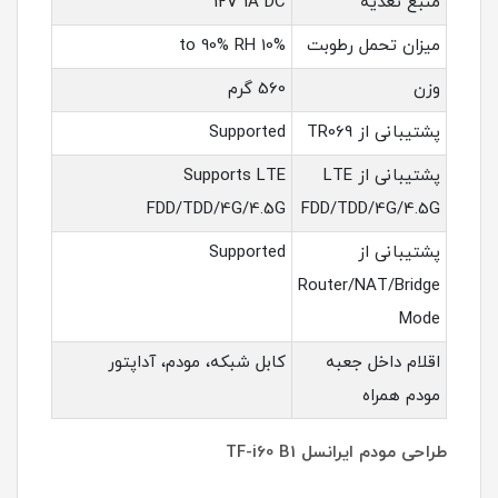
منبع تغذیه
12V 1A DC
میزان تحمل رطوبت
10% to 90% RH
وزن
560 گرم
پشتیبانی از TR069
Supported
پشتیبانی از LTE
Supports LTE
FDD/TDD/4G/4.5G
FDD/TDD/4G/4.5G
پشتیبانی از
Supported
Router/NAT/Bridge
Mode
اقلام داخل جعبه
کابل شبکه، مودم، آداپتور
مودم همراه
طراحی مودم ایرانسل TF-i60 B1