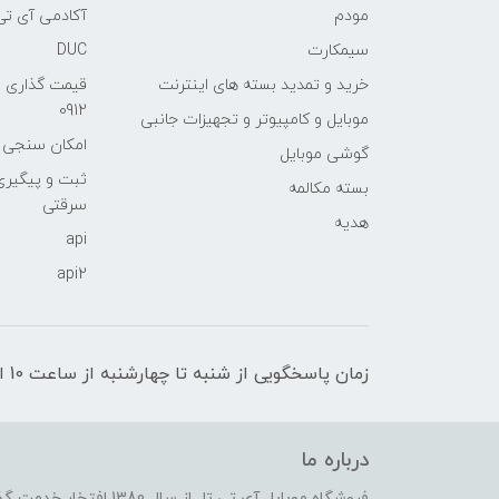
مودم
آکادمی آی تی
سیمکارت
DUC
خرید و تمدید بسته های اینترنت
قیمت گذاری 
0912
موبایل و کامپیوتر و تجهیزات جانبی
امکان سنجی آنلا
گوشی موبایل
ثبت و پیگیر
بسته مکالمه
سرقتی
هدیه
api
api2
زمان پاسخگویی از شنبه تا چهارشنبه از ساعت 10 الی 17 و پنج شنبه تا ساعت 13
درباره ما