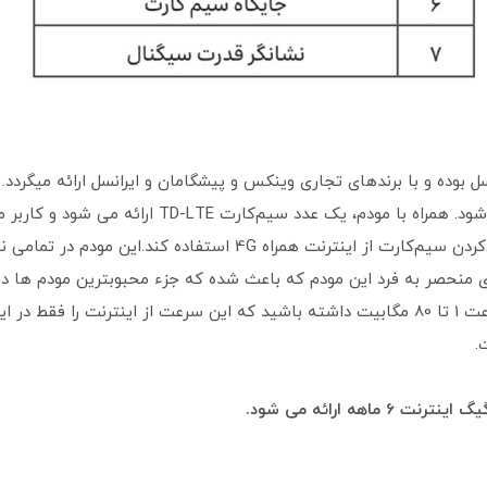
بوده و با برندهای تجاری وینکس و پیشگامان و ایرانسل ارائه میگردد.
آداپتور به برق 100 تا 240 ولت شهری متصل می‌شود. همر
اینترنت ثابت از دسترس خارج می‌شود، با عوض‌کردن سیم‌کارت از اینتر
ی منحصر به فرد این مودم که باعث شده که جزء محبوبترین مودم ها در 
سیمکارت TD_LET شما میتوانید اینترتی با سرعت 1 تا 80 مگابیت داشته باشید که این سرعت ا
.