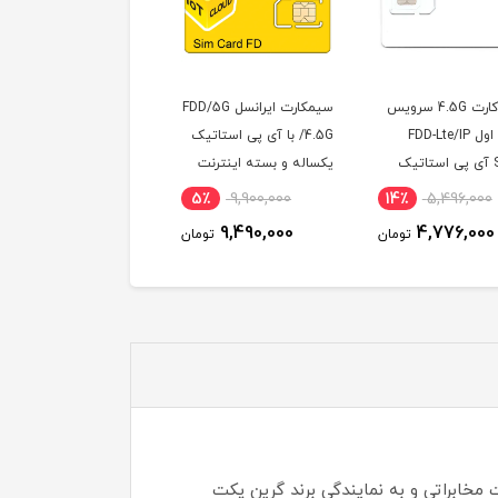
سیم کارت 4.5G سرویس
سیمکارت ایرانسل FDD/5G
سیم کارت همراه 
همراه اول FDD-Lte/IP
/4.5G با آی پی استاتیک
با 300 گیگ اینترنت 
Static آی پی استاتیک
یکساله و بسته اینترنت
ماهه ( مخصوص مودم )
اهه (مخصوص
200 گیگ یکساله
7٪
3,100,000
5٪
9,900,000
14٪
5,496,000
(مخصوص مودم )
2,890,000
9,490,000
4,776,000
تومان
تومان
توم
Irancell) است. ایرانسل در جایگاه یک شرکت مخابراتی و به نمایندگی برند گرین پکت