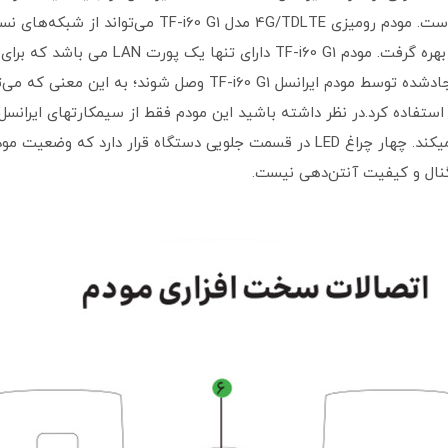
کاربر می‌توانند به صورت هم‌زمان به وای‌فای ایجادشده توسط مودم ا
وچک تا متوسط هم از مودم ایرانسل TF-i60 G1 استفاده کرد.در نظر داشته باشید این مودم فقط از سی
میکند و سیم کارت اپراتورهای دیگر پشتیبانی نمیکند. چهار چراغ LED در قسمت جلویی د
گنال و کیفیت آنتن‌دهی نیست.