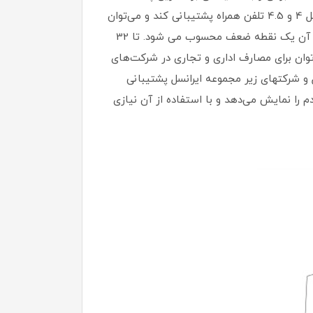
(greenpacket) این مودم را در ایران عرضه کرده‌ است. مودم رومیزی 4G/TDLTE مدل TF-i60 G1 می‌تواند از شبکه‌های نسل 4 و 4.5 تلفن همراه پشتیبانی کند و می‌توان
از سیم‌کارت‌های معمولی (FD) و TD-LTE در آن بهره گرفت. مودم TF-i60 G1 دارای تنها یک پورت LAN می باشد که برای آن یک نقطه ضعف محسوب می شود. تا 32
یرانسل TF-i60 G1 وصل شوند؛ به این معنی که می‌توان برای مصارف اداری و تجاری در شرکت‌های
مکارتهای ایرانسل و شرکتهای زیر مجموعه ایرانسل پشتیبانی
ستگاه قرار دارد که وضعیت مودم را نمایش می‌دهد و با استفاده از آن‌ نیازی