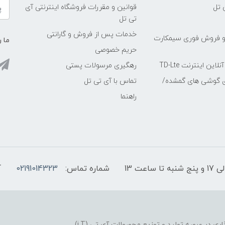
 تل
قوانین و مقررات فروشگاه اینترنتی آی
تی تل
خدمات پس از فروش و گارانتی
و فروش فوری سیمکارت
ما ر
حریم خصوصی
ین اینترنت TD-Lte
رهگیری مرسولات پستی
ی گوشی های گمشده/
تماس با آی تی تل
راهنما
شماره تماس:
02191014323
آ
فروشگاه موبایل آی تی تل از سال 1380 افتخار خدمت گذاری در عرصه تولید و توزیع محصولات آی تی (i.T)