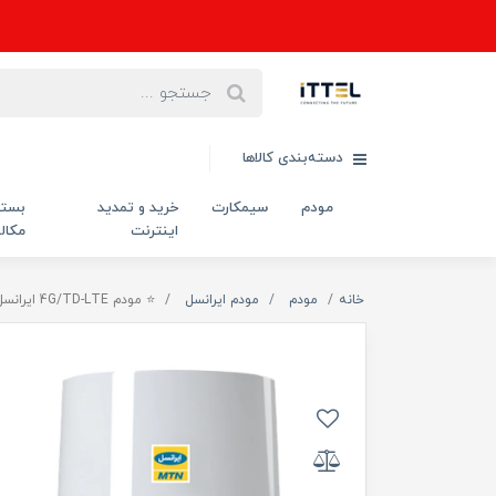
دسته‌بندی کالاها
مودم
سیمکارت
خرید و تمدید
بست
اینترنت
مکال
خانه
مودم
مودم ایرانسل
⭐ مودم 4G/TD-LTE ایرانسل مدل TF-i60 G1 به همراه سیم کارت TD-LTE و اینترنت 300 گیگ یکساله