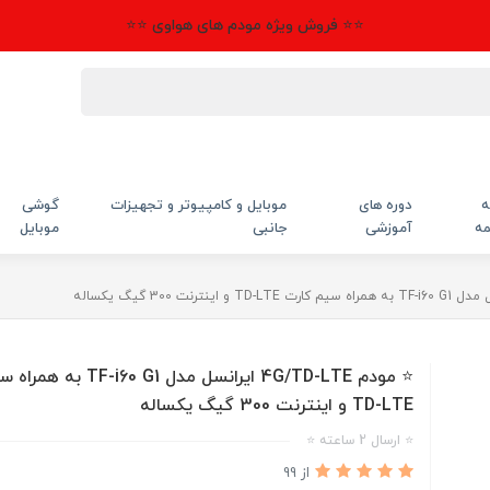
⭐⭐ فروش ویژه مودم های هواوی ⭐⭐
ه
دوره های
موبایل و کامپیوتر و تجهیزات
گوشی
مه
آموزشی
جانبی
موبایل
⭐ مودم 4G/TD-LTE ایرانسل مدل 0 G1
TD-LTE و اینترنت 300 گیگ یکساله
⭐ ارسال 2 ساعته ⭐
از 99