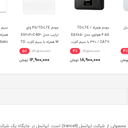
دل
مودم همراه TD-LTE /
مودم 4G/TD-LTE وای
4.5G هواوی مدل E5785-
ترایب مدل EG2030C-M2-
320 / CAT7 با سیم کارت
W همراه با سیم کارت TD-
ه
TD-LTE و اینترنت 100
LTE و 300 گیگ اینترنت
شش م
5٪
13,500,000
4٪
19,500,000
4٪
گیگ سه ماه
یکساله
مودم )
12,900,000
18,900,000
ومان
تومان
تومان
مودم رومیزی 4G/TDLTE ایرانسل مدل TF-i60 G1 محصولی از شرکت ایرانسل (