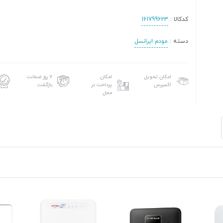
کدکالا :
161799623
دسته :
مودم ایرانسل
امکان تحویل
امکان
۷ روز ضمانت
اکسپرس
پرداخت در
بازگشت
محل