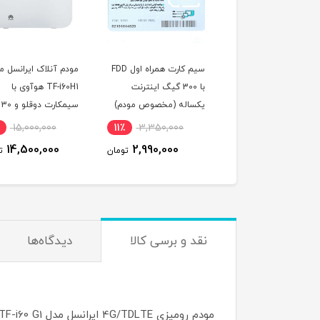
م آنلاک ایرانسل مدل
سیم کارت همراه اول FDD
مودم آنلاک ایرانسل م
TF-i60H1 سری b612 با
با 300 گیگ اینترنت
TF-i60H1 هوآوی با
سیمکارت دوقلو و 300
یکساله (مخصوص مودم)
سیمکارت دوقلو و 30
 اینترنت یکساله
گیگ اینترنت یک ماه
15,000,000
11٪
3,350,000
7٪
14,500,000
14,500,000
2,990,000
13,490,000
تومان
تومان
ت
نقد و برسی کالا
دیدگاه‌ها