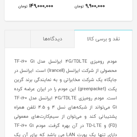
300 گیگ اینترنت یکساله
149,000,000
9,900,000
تومان
تومان
نقد و برسی کالا
دیدگاه‌ها
مودم رومیزی 4G/TDLTE ایرانسل مدل TF-i60 G1
محصولی از شرکت ایرانسل (Irancell) است. ایرانسل در
جایگاه یک شرکت مخابراتی و به نمایندگی برند گرین
پکت (greenpacket) این مودم را در ایران عرضه کرده‌
است. مودم رومیزی 4G/TDLTE ایرانسل مدل TF-i60
G1 می‌تواند از شبکه‌های نسل 4 و 4.5 تلفن همراه
پشتیبانی کند و می‌توان از سیم‌کارت‌های معمولی
(FD) و TD-LTE در آن بهره گرفت. مودم TF-i60 G1
دارای تنها یک پورت LAN می باشد که برای آن یک