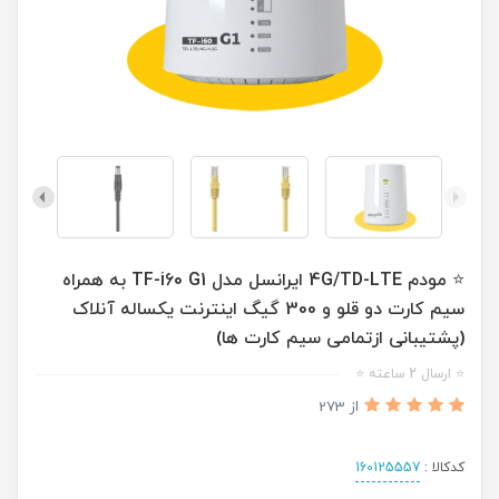
⭐ مودم 4G/TD-LTE ایرانسل مدل TF-i60 G1 به همراه
سیم کارت دو قلو و 300 گیگ اینترنت یکساله آنلاک
(پشتیبانی ازتمامی سیم کارت ها)
⭐ ارسال 2 ساعته ⭐
از 273
کدکالا :
160125557