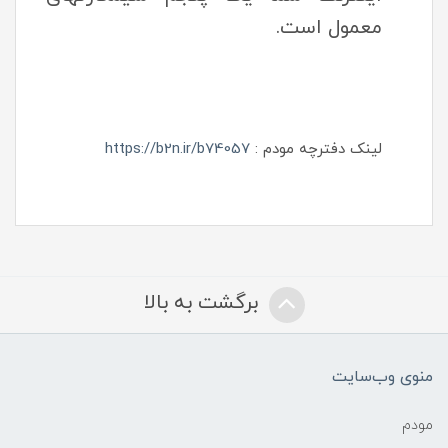
معمول است.
لینک دفترچه مودم :
https://b2n.ir/b74057
برگشت به بالا
منوی وب‌سایت
مودم