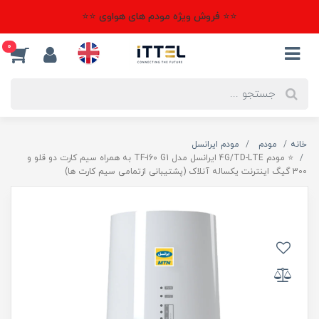
⭐⭐ فروش ویژه مودم های هواوی ⭐⭐
0
خانه
مودم
مودم ایرانسل
⭐ مودم 4G/TD-LTE ایرانسل مدل TF-i60 G1 به همراه سیم کارت دو قلو و
300 گیگ اینترنت یکساله آنلاک (پشتیبانی ازتمامی سیم کارت ها)