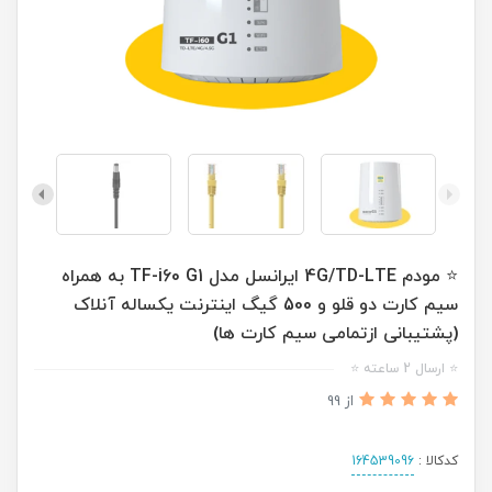
⭐ مودم 4G/TD-LTE ایرانسل مدل TF-i60 G1 به همراه
سیم کارت دو قلو و 500 گیگ اینترنت یکساله آنلاک
(پشتیبانی ازتمامی سیم کارت ها)
⭐ ارسال 2 ساعته ⭐
از 99
کدکالا :
164539096