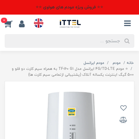
⭐⭐ فروش ویژه مودم های هواوی ⭐⭐
0
خانه
مودم
مودم ایرانسل
⭐ مودم 4G/TD-LTE ایرانسل مدل TF-i60 G1 به همراه سیم کارت دو قلو و
500 گیگ اینترنت یکساله آنلاک (پشتیبانی ازتمامی سیم کارت ها)