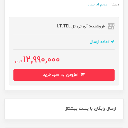
دسته :
مودم ایرانسل
فروشنده: آی تی تل I.T.TEL
آماده ارسال
12,990,000
تومان
افزودن به سبدخرید
ارسال رایگان با پست پیشتاز