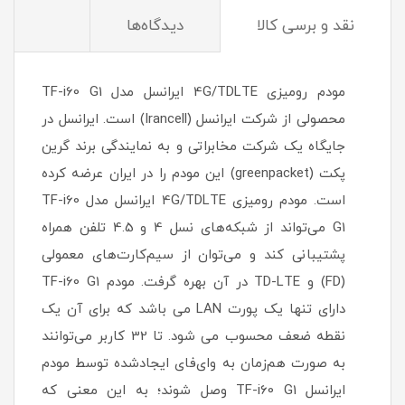
نقد و برسی کالا
دیدگاه‌ها
مودم رومیزی 4G/TDLTE ایرانسل مدل TF-i60 G1
محصولی از شرکت ایرانسل (Irancell) است. ایرانسل در
جایگاه یک شرکت مخابراتی و به نمایندگی برند گرین
پکت (greenpacket) این مودم را در ایران عرضه کرده‌
است. مودم رومیزی 4G/TDLTE ایرانسل مدل TF-i60
G1 می‌تواند از شبکه‌های نسل 4 و 4.5 تلفن همراه
پشتیبانی کند و می‌توان از سیم‌کارت‌های معمولی
(FD) و TD-LTE در آن بهره گرفت. مودم TF-i60 G1
دارای تنها یک پورت LAN می باشد که برای آن یک
نقطه ضعف محسوب می شود. تا 32 کاربر می‌توانند
به صورت هم‌زمان به وای‌فای ایجادشده توسط مودم
ایرانسل TF-i60 G1 وصل شوند؛ به این معنی که