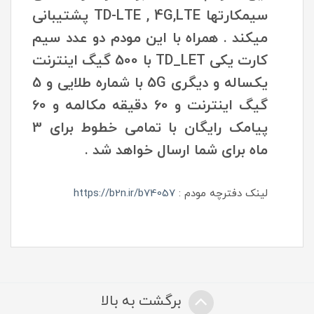
سیمکارتها TD-LTE , 4G,LTE پشتیبانی
میکند . همراه با این مودم دو عدد سیم
کارت یکی TD_LET با 500 گیگ اینترنت
یکساله و دیگری 5G با شماره طلایی و 5
گیگ اینترنت و 60 دقیقه مکالمه و 60
پیامک رایگان با تمامی خطوط برای 3
ماه برای شما ارسال خواهد شد .
لینک دفترچه مودم :
https://b2n.ir/b74057
برگشت به بالا