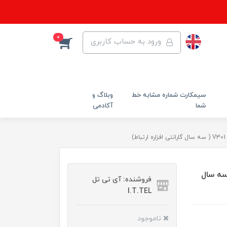
0
ورود به حساب کاربری
سیمکارت شماره مشابه خط
وبلاگ و
شما
آکادمی
 VDSL/ADSL Plus بی سیم مدل V301 ( سه سال
فروشنده: آی تی تل
I.T.TEL
ناموجود