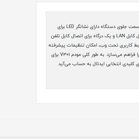
مودم روتر V301 محصولی از شرکت یو.تل است که در ابعاد 13 × 12 × 2.5 سانتی متر تولید و روانه بازار شده است. در قسمت جلوی دستگاه دارای نشانگر LED برای
نمایش وضعیت روشن یا خاموش بودن و اتصال پورت‌های دیگر است. در قسمت پشت این محصول، دو درگاه برای اتصال کابل LAN و یک درگاه برای اتصال کابل تلفن
ست. این مودم از طریق رابط کاربری تحت وب، امکان تنظیمات پیشرفته
مودم و ارتباطی امن را به مشترک می‌دهد و با دارا بودن آنتن داخلی سرعت 300 مگابیت بر ثانیه در ارتباطات بی سیم را فراهم می‌سازد. به طور کلی مودم V301 برای
 کلیدی انتخابی ایدئال به حساب می‌آید.