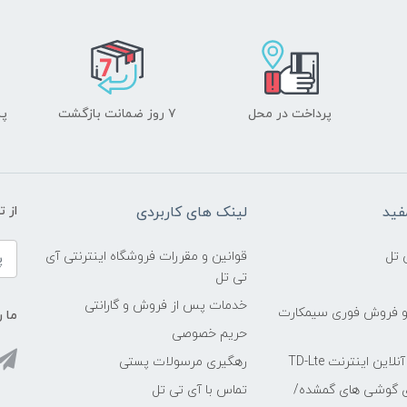
پرداخت در محل
۷ روز ضمانت بازگشت
پشت
فید
لینک های کاربردی
از 
 تل
قوانین و مقررات فروشگاه اینترنتی آی
تی تل
خدمات پس از فروش و گارانتی
و فروش فوری سیمکارت
ما ر
حریم خصوصی
ین اینترنت TD-Lte
رهگیری مرسولات پستی
ی گوشی های گمشده/
تماس با آی تی تل