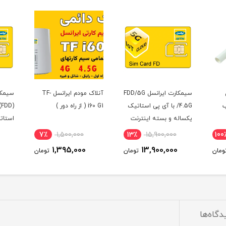
ارت ایرانسل FDD/5G
آنلاک مودم ایرانسل TF-
سیمکارت 4.5G ایرانسل
سیم
ستاتیک
i60 G1 ( از راه دور )
(FDD) به همراه آی پی
رنت
استاتیک یک ساله و
این
بسته اینترنت 500 گیگ
9٪
18,000,000
7٪
1,500,000
13٪
یک ساله (مخصوص مودم
16,400,000
1,395,000
تومان
تومان
تومان
)
دگاه‌ها