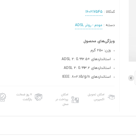
کدکالا :
160217545
دسته :
مودم - روتر ADSL
ویژگی‌های محصول
وزن: ۲۵۰ گرم
استانداردهای +ADSL 2: G.۹۹۲.۵
استانداردهای ADSL 2: G.۹۹۳.۲
استانداردهای IEEE: ۸۰۲.۱۱b/g/n
امکان تحویل
امکان
۷ روز ضمانت
اکسپرس
پرداخت در
بازگشت
محل