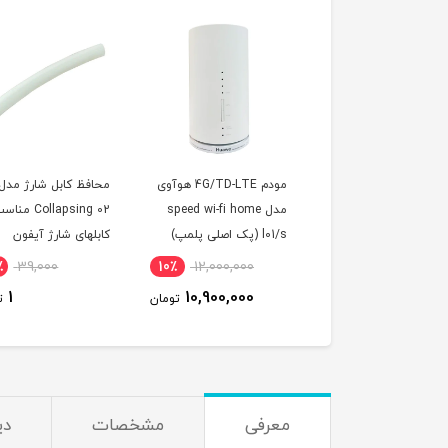
مودم 4G/TD-LTE هوآوی
محافظ کابل شارژ مدل
سیمک
مدل speed wi-fi home
Collapsing 02 مناسب
/4.5G با آی پی ا
 (پک اصلی پلمپ)
کابلهای شارژ آیفون
یکساله و بسته اینت
500 گیگ یک ساله
15,900,000
100٪
39,000
10٪
12,000,000
(مخصوص مودم )
13,900,000
1
10,900,000
تومان
تومان
معرفی
مشخصات
دی