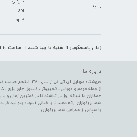
سرقتی
هدیه
api
api2
زمان پاسخگویی از شنبه تا چهارشنبه از ساعت 10 الی 17 و پنج شنبه تا ساعت 13
درباره ما
از جمله مودم و موبایل ، کامپیوتر ، کنسول های بازی ، کال
همکاران ما شبانه روز در تلاشند تا در کمترین زمان و با 
شما بزرگواران ارائه دهند تا با خیالی آسوده بتوانید خر
با سپاس از همراهی شما بزرگوارن