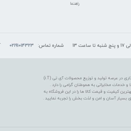
راهنما
شماره تماس:
02191014323
آ
فروشگاه موبایل آی تی تل از سال 1380 افتخار خدمت گذاری در عرصه تولید و توزیع محصولات آی تی (i.T)
ا و خدمات مخابراتی به هموطنان گرامی را دارد .
بهترین کیفیت و قیمت کالا ها را در این فروشگاه به
یدی بسیار آسان و امن و لذت بخش را تجربه نمایید .