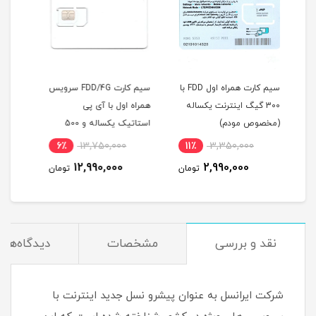
سیم کارت همراه اول FDD با
سیم کارت FDD/4G سرویس
مودم 4G/TD-LTE وای
له
همراه اول با آی پی
ترایب مدل EG2030C-M2-W
FDD (مخصوص 
استاتیک یکساله و 500
گیگ اینترنت یکساله
5٪
10,500,000
6٪
13,750,000
11٪
(مخصوص مودم )
9,990,000
12,990,000
ومان
تومان
تومان
نقد و بررسی
مشخصات
دیدگاه‌ها
شرکت ایرانسل به عنوان پیشرو نسل جدید اینترنت با