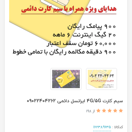
سیم کارت 4G/5G ایرانسل دائمی 09022404262
از 198
کدکالا :
162389635