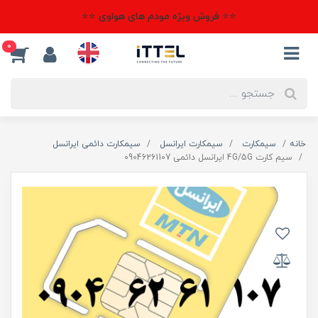
⭐⭐ فروش ویژه مودم های هواوی ⭐⭐
0
خانه
سیمکارت
سیمکارت ایرانسل
سیمکارت دائمی ایرانسل
سیم کارت 4G/5G ایرانسل دائمی 09046261107