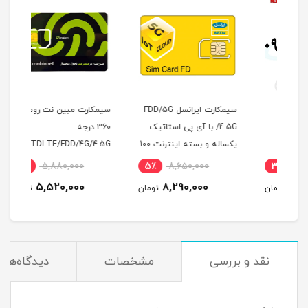
سیمکارت ایرانسل FDD/5G
سیمکارت مبین نت رومینگ
مودم
/4.5G با آی پی استاتیک
360 درجه
یکساله و بسته اینترنت 100
TDLTE/FDD/4G/4.5G با
گیگ یکساله (مخصوص
آی پی استاتیک 6 ماهه
اینت
7٪
5,880,000
5٪
8,650,000
3
مودم )
5,520,000
8,290,000
مان
تومان
تومان
نقد و بررسی
مشخصات
دیدگاه‌ها