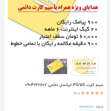
سیم کارت 4G/5G ایرانسل دائمی 09046261107
از 99
کدکالا :
162392866