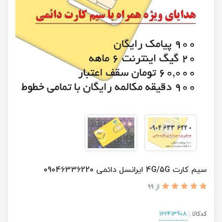
سیم کارت 4G/5G ایرانسل دائمی 09046336220
از 99
کدکالا :
162413908