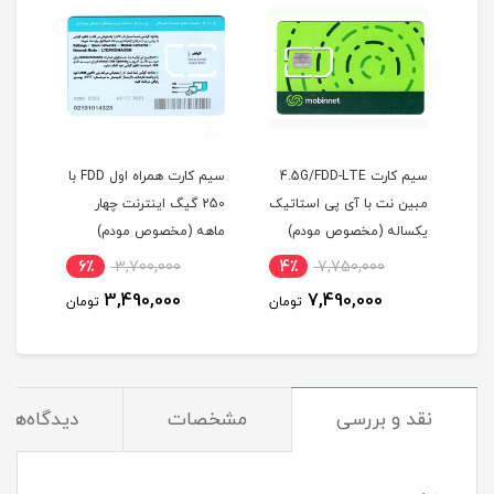
سیم کارت 4.5G/FDD-LTE
سیم کارت همراه اول FDD با
مودم
 پی
مبین نت با آی پی استاتیک
250 گیگ اینترنت چهار
وص
یکساله (مخصوص مودم)
ماهه (مخصوص مودم)
اینت
6٪
3,700,000
4٪
7,750,000
4
3,490,000
7,490,000
مان
تومان
تومان
نقد و بررسی
مشخصات
دیدگاه‌ها