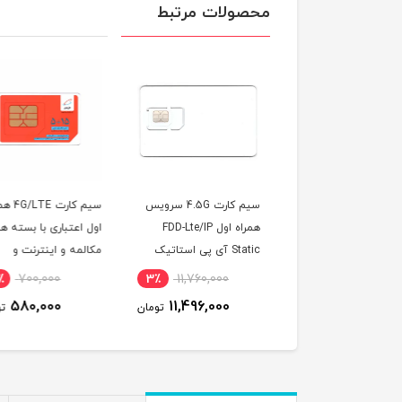
محصولات مرتبط
سیم کارت 4.5G سرویس
سیم کارت 4G/LTE همراه
سیم کارت 4.5G/FDD
همراه اول FDD-Lte/IP
اول اعتباری با بسته هدیه
سرویس همراه اول با
Static آی پی استاتیک
مکالمه و اینترنت و
قابلیت آی پی استاتی
یکساله با 180 گیگ
پیامک
(مخصوص مودم )
3,000,000
18٪
700,000
3٪
11,760,000
ترنت شش ماهه
2,790,000
580,000
11,496,000
تومان
تومان
ت
صوص مودم )