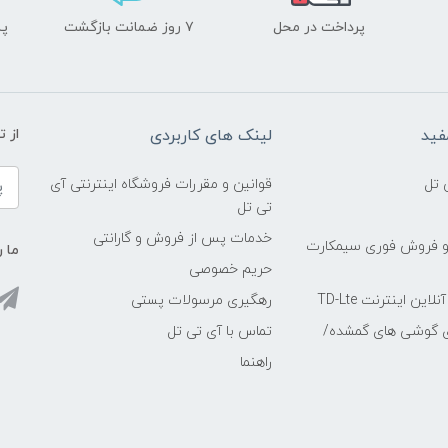
پرداخت در محل
۷ روز ضمانت بازگشت
پشت
فید
لینک های کاربردی
از 
 تل
قوانین و مقررات فروشگاه اینترنتی آی
تی تل
خدمات پس از فروش و گارانتی
و فروش فوری سیمکارت
ما ر
حریم خصوصی
ین اینترنت TD-Lte
رهگیری مرسولات پستی
ی گوشی های گمشده/
تماس با آی تی تل
راهنما