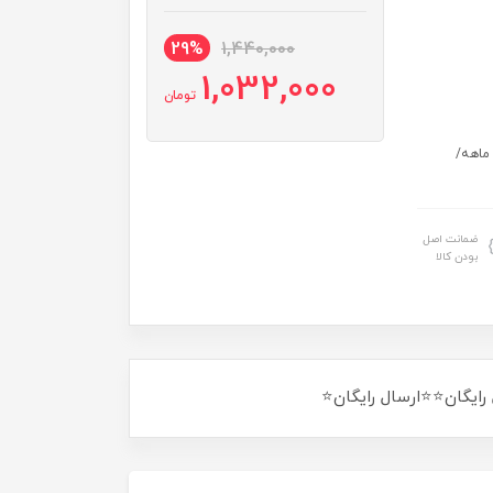
29%
1,440,000
1,032,000
تومان
ایای ویژه همراه با سیم کارت: 900 پیامک رایگان / 20 گیگ اینترنت 6 ماهه/
ضمانت اصل
بودن کالا
رایگان⭐⭐ارسال رایگان⭐