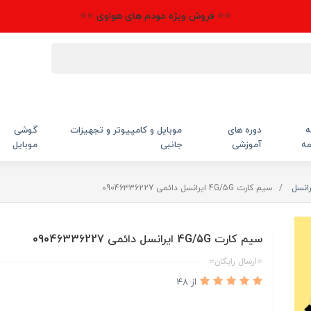
⭐⭐ فروش ویژه مودم های هواوی ⭐⭐
ه
دوره های
موبایل و کامپیوتر و تجهیزات
گوشی
مه
آموزشی
جانبی
موبایل
انسل
سیم کارت 4G/5G ایرانسل دائمی 09046336227
سیم کارت 4G/5G ایرانسل دائمی 09046336227
⭐ارسال رایگان⭐
از 48