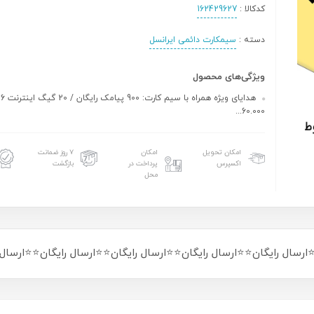
کدکالا :
162429627
دسته :
سیمکارت دائمی ایرانسل
ویژگی‌های محصول
هد
60.000...
امکان تحویل
امکان
۷ روز ضمانت
اکسپرس
پرداخت در
بازگشت
محل
ارسال رایگان⭐⭐ارسال رایگان⭐⭐ارسال رایگان⭐⭐ارسال رایگان⭐⭐ارسال 