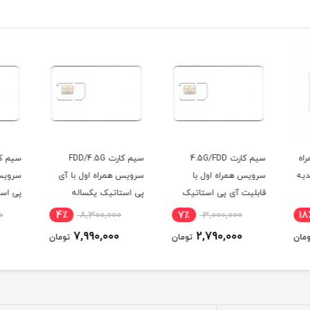
سیم کارت FDD/4.5G
سیم کارت FDD/4G
سرویس همراه اول با آی
سرویس همراه اول با آی
i60 G1 ( از راه دور 
ک
پی استاتیک یکساله
پی استاتیک یکساله و
(مخصوص مودم )
500 گیگ اینترنت یکساله
6٪
13,750,000
4٪
8,300,000
7٪
(مخصوص مودم )
12,990,000
7,990,000
ومان
تومان
تومان