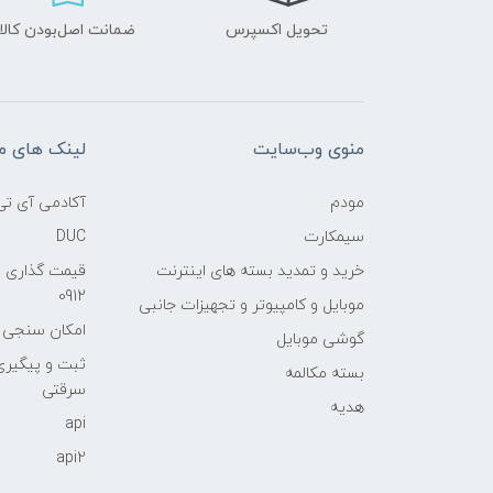
تحویل اکسپرس
ضمانت اصل‌بودن کالا
منوی وب‌سایت
لینک های م
مودم
آکادمی آی تی
سیمکارت
DUC
خرید و تمدید بسته های اینترنت
قیمت گذاری 
0912
موبایل و کامپیوتر و تجهیزات جانبی
امکان سنجی آنلا
گوشی موبایل
ثبت و پیگیر
بسته مکالمه
سرقتی
هدیه
api
api2