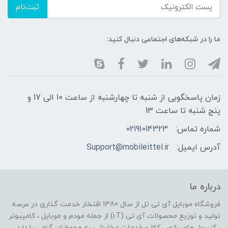
ثبت‌نام
ما را در شبکه‌های اجتماعی دنبال کنید:
زمان پاسخگویی از شنبه تا چهارشنبه از ساعت 10 الی 17 و
پنج شنبه تا ساعت 13
شماره تماس:
02191014323
آدرس ایمیل:
Support@mobileittel.ir
درباره ما
فروشگاه موبایل آی تی تل از سال 1380 افتخار خدمت گذاری در عرصه
تولید و توزیع محصولات آی تی (i.T) از جمله مودم و موبایل ، کامپیوتر
، کنسول های بازی ، کالا و خدمات مخابراتی به هموطنان گرامی را دارد .