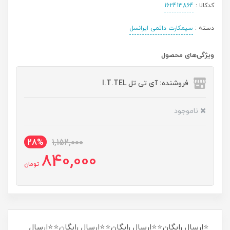
کدکالا :
162413864
دسته :
سیمکارت دائمی ایرانسل
ویژگی‌های محصول
فروشنده: آی تی تل I.T.TEL
ناموجود
28%
1,152,000
840,000
تومان
⭐ارسال رایگان⭐⭐ارسال رایگان⭐⭐ارسال رایگان⭐⭐ارسال