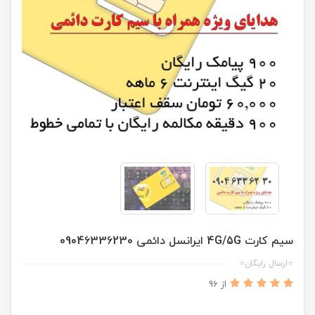
سیم کارت 4G/5G ایرانسل دائمی 09046336230
⭐ارسال رایگان⭐
از 96