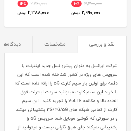
 ساله
شش 
14٪
2,760,000
10٪
3,300,000
9
)
2,388,000
2,990,000
مان
تومان
تومان
نقد و بررسی
مشخصات
دیدگاه‌ها
شرکت ایرانسل به عنوان پیشرو نسل جدید اینترنت با
سرویس های ویژه در کشور شناخته شده است که این
دفعه برای اولین بار سیم کارت 5G را ارائه داده است که
با خرید این سیم کارت میتوانید سرعت اینترنت فوق
العاده بالا و مکالمه VoLTE را تجربه کنید . این سیم
کارت از تمامی شبکه های 3G/4G/5G پشتیبانی میکند
و در صورتی که گوشی موبایل شما سرویس 5G را
پشتیبانی نمیکند جای هیچ نگرانی نیست و میتوانید از