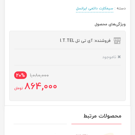
دسته :
سیمکارت دائمی ایرانسل
ویژگی‌های محصول
فروشنده: آی تی تل I.T.TEL
ناموجود
20%
1,080,000
864,000
تومان
محصولات مرتبط