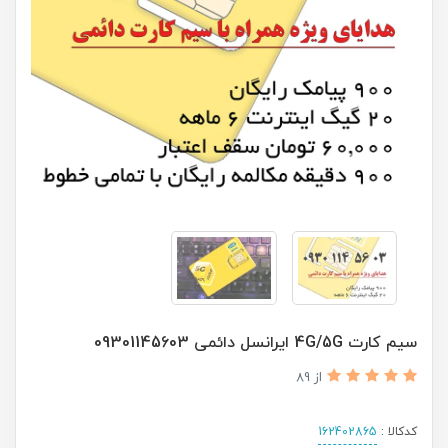
سیم کارت 4G/5G ایرانسل دائمی 09301145603
از 89
کدکالا :
162402865