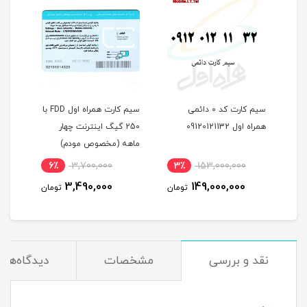
سیم کارت کد 0 دائمی
سیم کارت همراه اول FDD با
مودم آنلاک 
همراه اول 09120121132
250 گیگ اینترنت چهار
-i60H1
ماهه (مخصوص مودم)
اینترنت یک
,000
6٪
3,700,000
3٪
153,000,000
,000
3,490,000
149,000,000
تومان
تومان
نقد و بررسی
مشخصات
دیدگاه‌ها