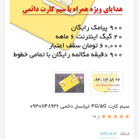
سیم کارت 4G/5G ایرانسل دائمی 09301148926
از 99
کدکالا :
162401703