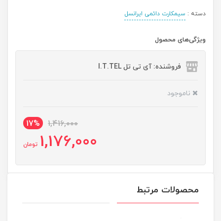
دسته :
سیمکارت دائمی ایرانسل
ویژگی‌های محصول
فروشنده: آی تی تل I.T.TEL
ناموجود
17%
1,416,000
1,176,000
تومان
محصولات مرتبط