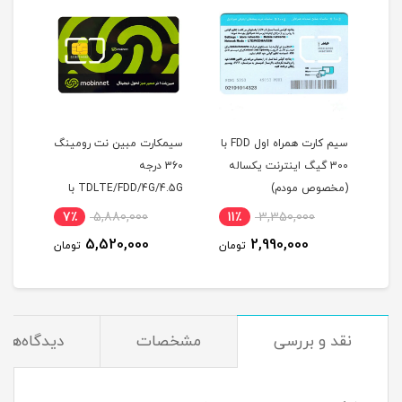
بین
سیم کارت همراه اول FDD با
سیمکارت مبین نت رومینگ
300 گیگ اینترنت یکساله
360 درجه
1 آمپر مدل HW-120100E01
)
(مخصوص مودم)
TDLTE/FDD/4G/4.5G با
آی پی استاتیک 6 ماهه
7٪
5,880,000
11٪
3,350,000
3
5,520,000
2,990,000
مان
تومان
تومان
نقد و بررسی
مشخصات
دیدگاه‌ها