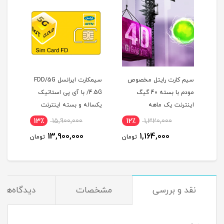
سیم کارت رایتل مخصوص
سیمکارت ایرانسل FDD/5G
سیم 
اینترنت
مودم با بسته 40 گیگ
/4.5G با آی پی استاتیک
اینترنت یک ماهه
یکساله و بسته اینترنت
اینت
500 گیگ یک ساله
13٪
15,900,000
12٪
1,320,000
1
(مخصوص مودم )
13,900,000
1,164,000
مان
تومان
تومان
نقد و بررسی
مشخصات
دیدگاه‌ها