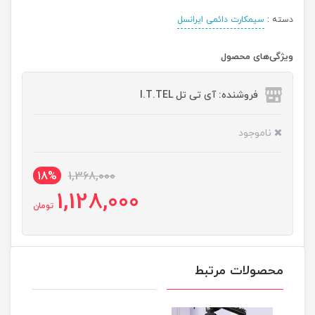
دسته :
سیمکارت دائمی ایرانسل
ویژگی‌های محصول
فروشنده: آی تی تل I.T.TEL
ناموجود
18%
1,368,000
1,128,000
تومان
محصولات مرتبط