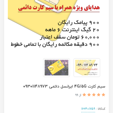
سیم کارت 4G/5G ایرانسل دائمی 09301148973
از 99
کدکالا :
162401759