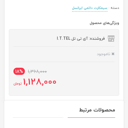
دسته :
سیمکارت دائمی ایرانسل
ویژگی‌های محصول
فروشنده: آی تی تل I.T.TEL
ناموجود
18%
1,368,000
1,128,000
تومان
محصولات مرتبط