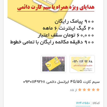
سیم کارت 4G/5G ایرانسل دائمی 09301149268
از 85
کدکالا :
162402550