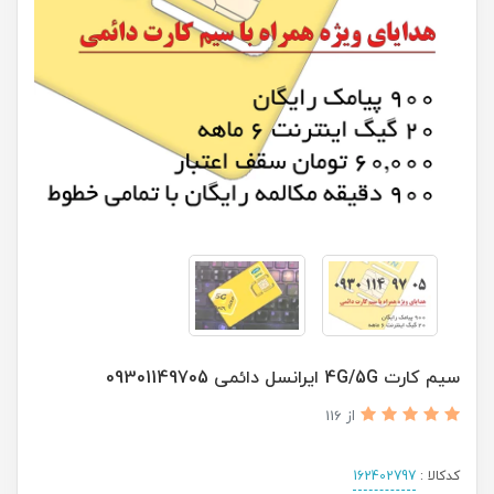
سیم کارت 4G/5G ایرانسل دائمی 09301149705
از 116
کدکالا :
162402797