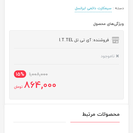
دسته :
سیمکارت دائمی ایرانسل
ویژگی‌های محصول
فروشنده: آی تی تل I.T.TEL
ناموجود
15%
1,008,000
864,000
تومان
محصولات مرتبط