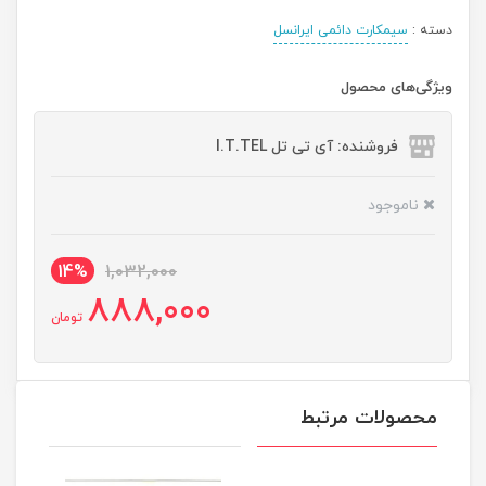
دسته :
سیمکارت دائمی ایرانسل
ویژگی‌های محصول
فروشنده: آی تی تل I.T.TEL
ناموجود
14%
1,032,000
888,000
تومان
محصولات مرتبط