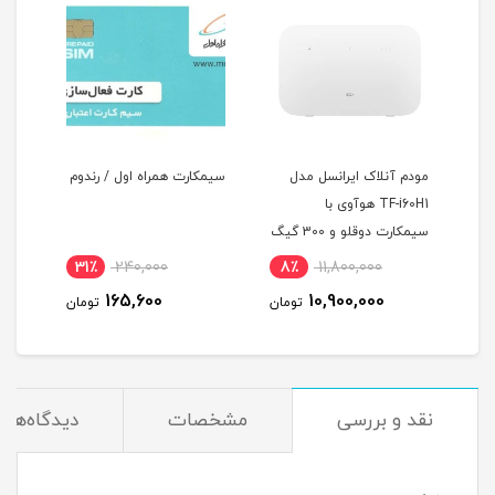
مودم آنلاک ایرانسل مدل
سیمکارت همراه اول / رندوم
ا دو
TF-i60H1 هوآوی با
سترنال 19 دسی
سیمکارت دوقلو و 300 گیگ
LTE
اینترنت یکساله
31٪
240,000
8٪
11,800,000
5
165,600
10,900,000
مان
تومان
تومان
نقد و بررسی
مشخصات
دیدگاه‌ها