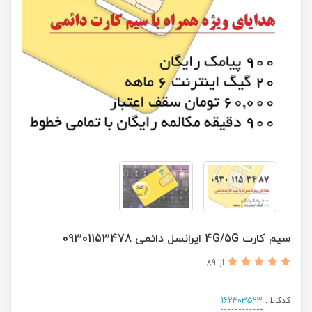
سیم کارت 4G/5G ایرانسل دائمی 09301153478
از 89
کدکالا :
162403593