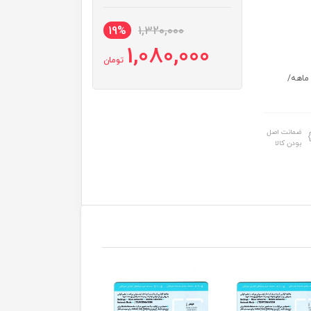
19%
1,320,000
1,080,000
تومان
ایای ویژه همراه با سیم کارت: 900 پیامک رایگان / 20 گیگ اینترنت 6 ماهه/
ضمانت اصل
بودن کالا