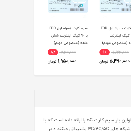
سیم کارت همراه اول FDD
سیم کارت همراه اول FDD
مودم 4G/TD-LTE وای
با 600 گیگ اینترنت
با 90 گیگ اینترنت شش
ترایب مدل G2030C-M2
ه (مخصوص مودم)
ماهه (مخصوص مودم)
W همراه با 
LTE و 300 گیگ اینترن
5٪
13,500,000
8٪
2,100,000
9٪
5,990,000
یکساله
12,900,000
1,950,000
5,490,000
تومان
تومان
توم
شرکت ایرانسل به عنوان پیشرو نسل جدید اینترنت با سرویس های ویژه در کشور شناخته شده است که این دفعه برای اولین بار سیم کارت 5G را ارائه داده است که با
خرید این سیم کارت میتوانید سرعت اینترنت فوق العاده بالا و مکالمه VoLTE را تجربه کنید . این سیم کارت از تمامی شبکه های 3G/4G/5G پشتیبانی میکند و در