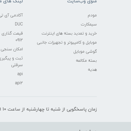
منوی وب‌سایت
لینک های م
مودم
آکادمی آی تی
سیمکارت
DUC
خرید و تمدید بسته های اینترنت
قیمت گذاری 
0912
موبایل و کامپیوتر و تجهیزات جانبی
امکان سنجی آنلا
گوشی موبایل
ثبت و پیگیر
بسته مکالمه
سرقتی
هدیه
api
api2
زمان پاسخگویی از شنبه تا چهارشنبه از ساعت 10 الی 17 و پنج شنبه تا ساعت 13