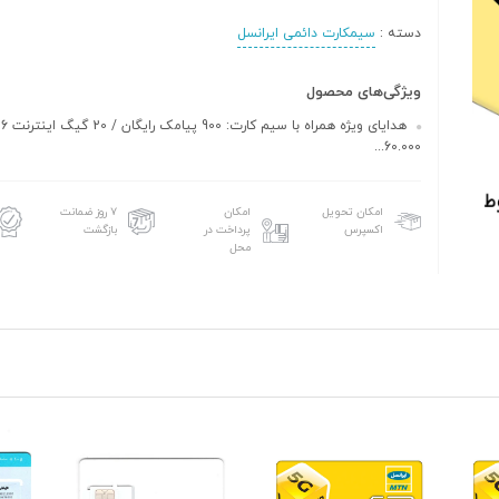
دسته :
سیمکارت دائمی ایرانسل
ویژگی‌های محصول
هد
60.000...
امکان تحویل
امکان
۷ روز ضمانت
اکسپرس
پرداخت در
بازگشت
محل