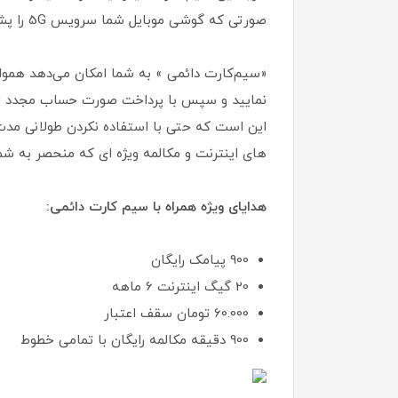
صورتی که گوشی موبایل شما سرویس 5G را پشتیبانی نمیکند جای هیچ نگرانی نیست و میتوانید از شبکه 4.5G با پهنای باند بالاتری استفاده نمایید .
«سیم‌کارت دائمی » به شما امکان می‌دهد همواره
نمایید و سپس با پرداخت صورت حساب مجدد از آ
این است که حتی با استفاده نکردن طولانی مدت
های اینترنت و مکالمه ویژه ای که منحصر به شم
هدایای ویژه همراه با سیم کارت دائمی:
900 پیامک رایگان
20 گیگ اینترنت 6 ماهه
60.000 تومان سقف اعتبار
900 دقیقه مکالمه رایگان با تمامی خطوط