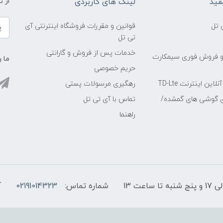
فید
لینک های کاربردی
از 
 تل
قوانین و مقررات فروشگاه اینترنتی آی
تی تل
خدمات پس از فروش و گارانتی
و فروش فوری سیمکارت
ما ر
حریم خصوصی
ین اینترنت TD-Lte
رهگیری مرسولات پستی
ی گوشی های گمشده/
تماس با آی تی تل
راهنما
شماره تماس:
02191014323
آ