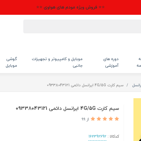
⭐⭐ فروش ویژه مودم های هواوی ⭐⭐
ه
دوره های
موبایل و کامپیوتر و تجهیزات
گوشی
مه
آموزشی
جانبی
موبایل
انسل
سیم کارت 4G/5G ایرانسل دائمی 09338043121
سیم کارت 4G/5G ایرانسل دائمی 09338043121
از 99
کدکالا :
162392692