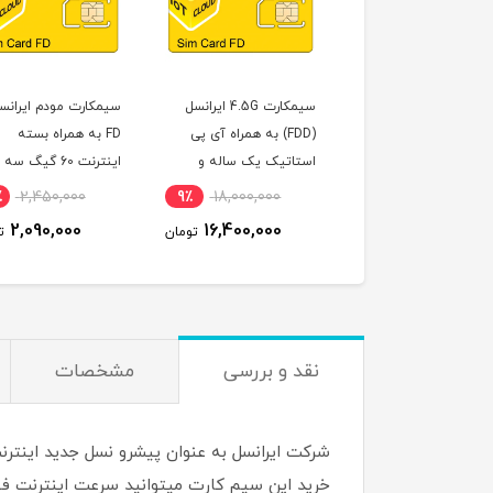
سیم کارت 4.5G سرویس
سیمکارت 4.5G ایرانسل
سیمکارت مودم ایرانس
همراه اول FDD-Lte/IP
(FDD) به همراه آی پی
FD به همراه بسته
Static آی پی استاتیک
استاتیک یک ساله و
اینترنت 60 گیگ س
 ماهه (مخصوص
بسته اینترنت 500 گیگ
(مخصوص مودم )
٪
2,450,000
9٪
18,000,000
14٪
5,496,000
م )
یک ساله (مخصوص مودم
2,090,000
16,400,000
4,776,000
تومان
تومان
ت
)
نقد و بررسی
مشخصات