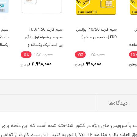
ل
سیم کارت 4G/5G ایرانسل
سیم کارت FDD/4.5G
FDD (مخصوص مودم )
سرویس همراه اول با آی
ه ماهه
پی استاتیک یکساله و
یکسال
500 گیگ اینترنت سه
5٪
12,500,000
21٪
1,250,000
15
ماهه (مخصوص مودم )
11,990,000
990,000
ومان
تومان
تومان
دیدگاه‌ها