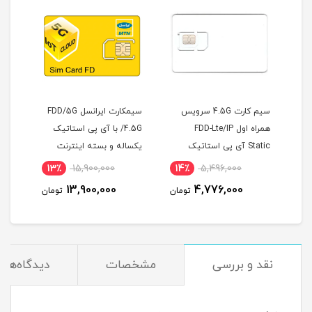
ارت 4.5G سرویس
سیمکارت ایرانسل FDD/5G
سیمکارت 4.5G ایرانسل
FDD-L
/4.5G با آی پی استاتیک
(FDD) به همراه آی پی
تاتیک
یکساله و بسته اینترنت
استاتیک یک ساله و بسته
ص مودم
500 گیگ یک ساله
اینترنت 500 گیگ یک ساله
9٪
18,000,000
13٪
15,900,000
14٪
5
(مخصوص مودم )
(مخصوص مودم )
16,400,000
13,900,000
4,
تومان
تومان
تومان
نقد و بررسی
مشخصات
دیدگاه‌ها