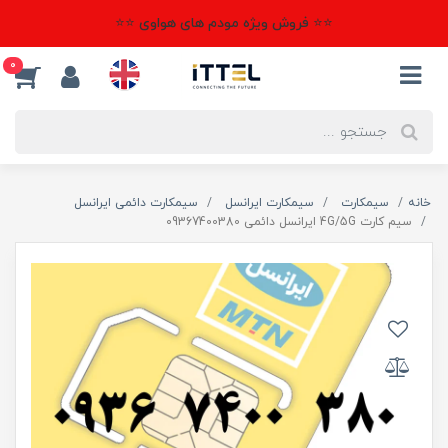
⭐⭐ فروش ویژه مودم های هواوی ⭐⭐
0
خانه
سیمکارت
سیمکارت ایرانسل
سیمکارت دائمی ایرانسل
سیم کارت 4G/5G ایرانسل دائمی 09367400380