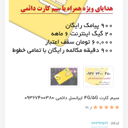
سیم کارت 4G/5G ایرانسل دائمی 09367400380
از 99
کدکالا :
162392569