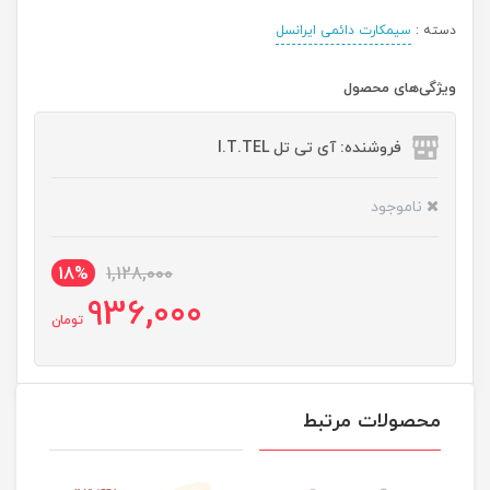
دسته :
سیمکارت دائمی ایرانسل
ویژگی‌های محصول
فروشنده: آی تی تل I.T.TEL
ناموجود
18%
1,128,000
936,000
تومان
محصولات مرتبط