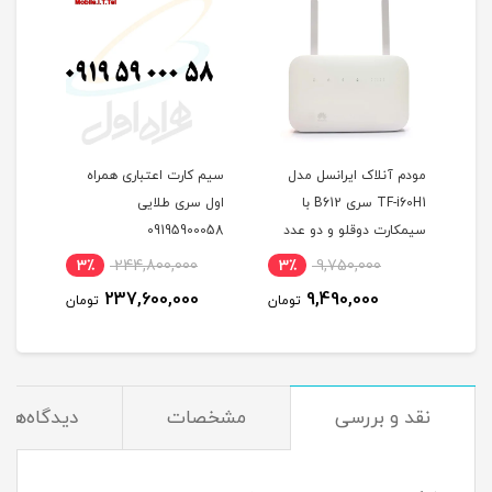
مودم آنلاک ایرانسل مدل
سیم کارت اعتباری همراه
TF-i60H1 سری B612 با
اول سری طلایی
اول 
سیمکارت دوقلو و دو عدد
09195900058
مودم
آنتن اکسترنال 19 دسی بل و
3٪
244,800,000
3٪
9,750,000
1
300 گیگ اینترنت یکساله
237,600,000
9,490,000
مان
تومان
تومان
نقد و بررسی
مشخصات
دیدگاه‌ها