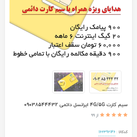
سیم کارت 4G/5G ایرانسل دائمی 09038544432
از 99
کدکالا :
162392146