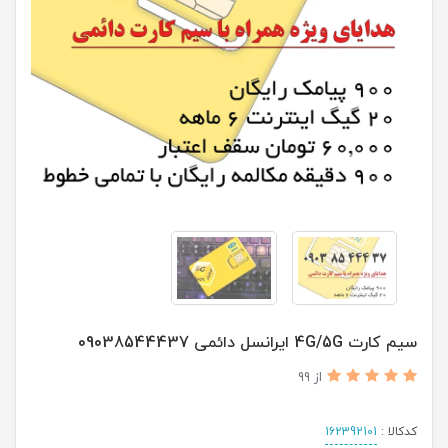
سیم کارت 4G/5G ایرانسل دائمی 09038544437
از 99
کدکالا :
162392101