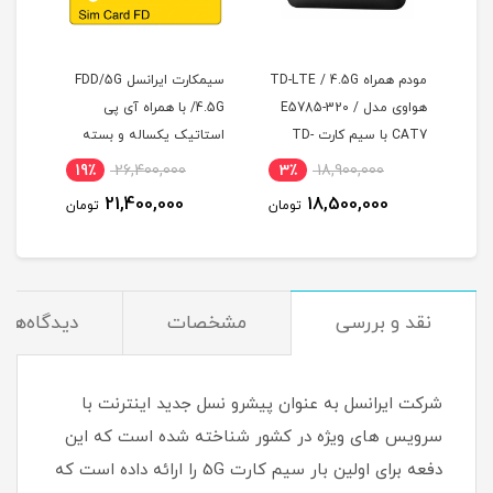
FDD/5G
مودم همراه TD-LTE / 4.5G
سیمکارت ایرانسل FDD/5G
هواوی مدل E5785-320 /
/4.5G با همراه آی پی
CAT7 با سیم کارت TD-
استاتیک یکساله و بسته
LTE
LTE و اینترنت 50 گیگ یک
اینترنت 1000 گیگ یکساله
19٪
26,400,000
3٪
18,900,000
5
ماه
(مخصوص مودم )
21,400,000
18,500,000
مان
تومان
تومان
نقد و بررسی
مشخصات
دیدگاه‌ها
شرکت ایرانسل به عنوان پیشرو نسل جدید اینترنت با
سرویس های ویژه در کشور شناخته شده است که این
دفعه برای اولین بار سیم کارت 5G را ارائه داده است که