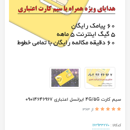
سیم کارت 4G/5G ایرانسل اعتباری 09014646967
از 363
کدکالا :
162933270