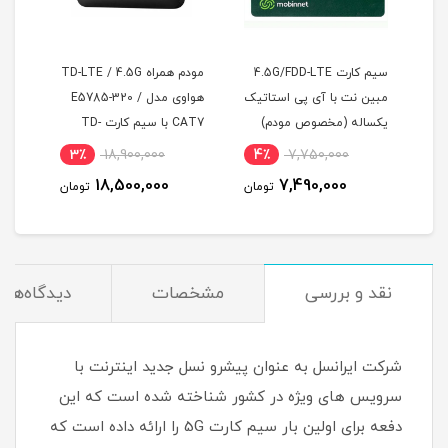
سیم کارت 4.5G/FDD-LTE
مودم همراه TD-LTE / 4.5G
مبین نت با آی پی استاتیک
هواوی مدل E5785-320 /
اول 
یکساله (مخصوص مودم)
CAT7 با سیم کارت TD-
مودم
LTE و اینترنت 50 گیگ یک
3٪
18,900,000
4٪
7,750,000
10
ماه
18,500,000
7,490,000
مان
تومان
تومان
نقد و بررسی
مشخصات
دیدگاه‌ها
شرکت ایرانسل به عنوان پیشرو نسل جدید اینترنت با
سرویس های ویژه در کشور شناخته شده است که این
دفعه برای اولین بار سیم کارت 5G را ارائه داده است که