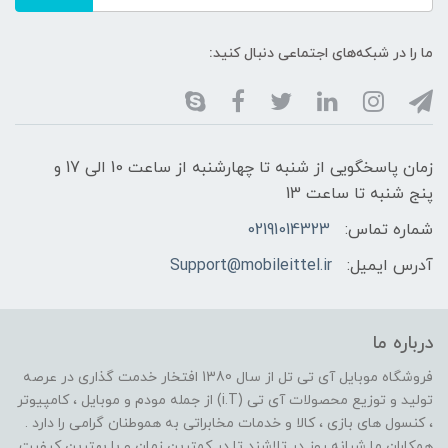
ما را در شبکه‌های اجتماعی دنبال کنید:
زمان پاسخگویی از شنبه تا چهارشنبه از ساعت 10 الی 17 و
پنج شنبه تا ساعت 13
شماره تماس:
02191014323
آدرس ایمیل:
Support@mobileittel.ir
درباره ما
فروشگاه موبایل آی تی تل از سال 1380 افتخار خدمت گذاری در عرصه
تولید و توزیع محصولات آی تی (i.T) از جمله مودم و موبایل ، کامپیوتر
، کنسول های بازی ، کالا و خدمات مخابراتی به هموطنان گرامی را دارد .
همکاران ما شبانه روز در تلاشند تا در کمترین زمان و با بهترین کیفیت