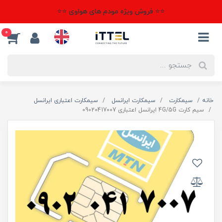
⭐⭐ فروش ویژه مودم های هواوی ⭐⭐
0
خانه
سیمکارت
سیمکارت ایرانسل
سیمکارت اعتباری ایرانسل
سیم کارت 4G/5G ایرانسل اعتباری 09020417007