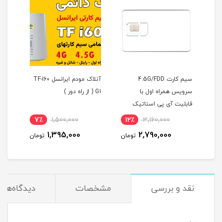
سیم کارت 4.5G/FDD
آنلاک مودم ایرانسل TF-i60
سرویس همراه اول با
G1 ( از راه دور )
قابلیت آی پی استاتیک
atic
(مخصوص مودم )
شش ماهه
00
7٪
1,500,000
12٪
3,160,000
)
00
1,395,000
2,790,000
تومان
تومان
نقد و بررسی
مشخصات
دیدگاه‌ها