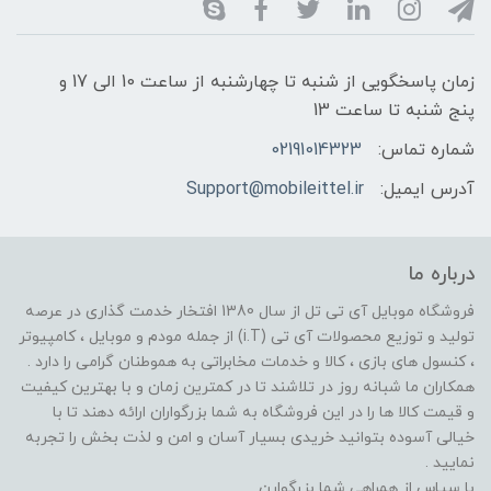
زمان پاسخگویی از شنبه تا چهارشنبه از ساعت 10 الی 17 و
پنج شنبه تا ساعت 13
شماره تماس:
02191014323
آدرس ایمیل:
Support@mobileittel.ir
درباره ما
فروشگاه موبایل آی تی تل از سال 1380 افتخار خدمت گذاری در عرصه
تولید و توزیع محصولات آی تی (i.T) از جمله مودم و موبایل ، کامپیوتر
، کنسول های بازی ، کالا و خدمات مخابراتی به هموطنان گرامی را دارد .
همکاران ما شبانه روز در تلاشند تا در کمترین زمان و با بهترین کیفیت
و قیمت کالا ها را در این فروشگاه به شما بزرگواران ارائه دهند تا با
خیالی آسوده بتوانید خریدی بسیار آسان و امن و لذت بخش را تجربه
نمایید .
با سپاس از همراهی شما بزرگوارن