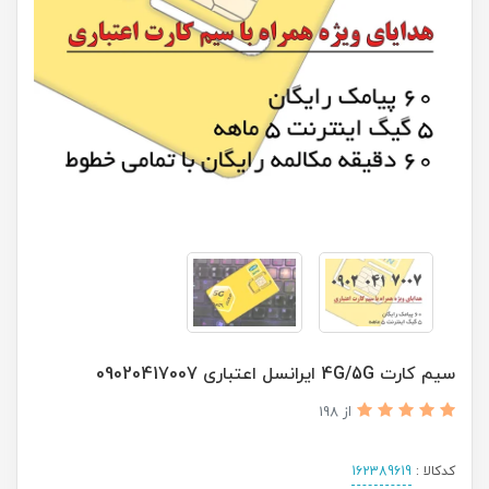
سیم کارت 4G/5G ایرانسل اعتباری 09020417007
از 198
کدکالا :
162389619