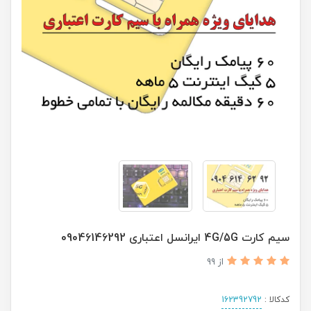
سیم کارت 4G/5G ایرانسل اعتباری 09046146292
از 99
کدکالا :
162392792