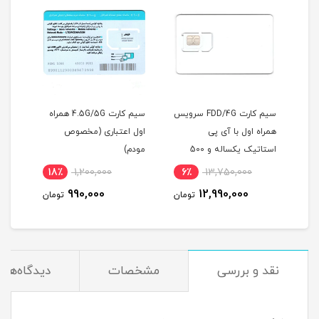
سیم کارت FDD/4G سرویس
سیم کارت 4.5G/5G همراه
مودم آنلاک ایرانسل مدل
پی
اول اعتباری (مخصوص
TF-i60H1 هوآوی با
استاتیک یکساله و 500
مودم)
سیمکارت دوقلو و 200 گیگ
ساله
اینترنت شش ماهه
4٪
15,000,000
18٪
1,200,000
6٪
13
)
14,500,000
990,000
12,
تومان
تومان
تومان
نقد و بررسی
مشخصات
دیدگاه‌ها