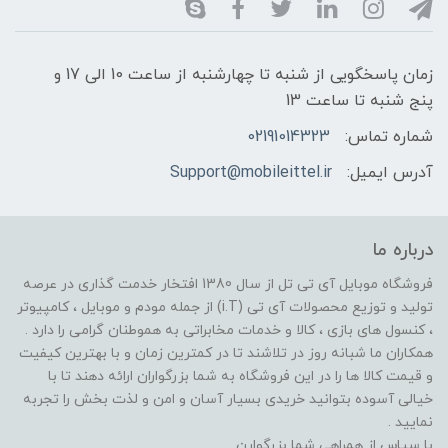
زمان پاسخگویی از شنبه تا چهارشنبه از ساعت 10 الی 17 و
پنج شنبه تا ساعت 13
شماره تماس:
02191014323
آدرس ایمیل:
Support@mobileittel.ir
درباره ما
فروشگاه موبایل آی تی تل از سال 1380 افتخار خدمت گذاری در عرصه
تولید و توزیع محصولات آی تی (i.T) از جمله مودم و موبایل ، کامپیوتر
، کنسول های بازی ، کالا و خدمات مخابراتی به هموطنان گرامی را دارد .
همکاران ما شبانه روز در تلاشند تا در کمترین زمان و با بهترین کیفیت
و قیمت کالا ها را در این فروشگاه به شما بزرگواران ارائه دهند تا با
خیالی آسوده بتوانید خریدی بسیار آسان و امن و لذت بخش را تجربه
نمایید .
با سپاس از همراهی شما بزرگوارن