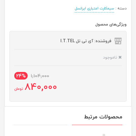
دسته :
سیمکارت اعتباری ایرانسل
ویژگی‌های محصول
فروشنده: آی تی تل I.T.TEL
ناموجود
24%
1,104,000
840,000
تومان
محصولات مرتبط