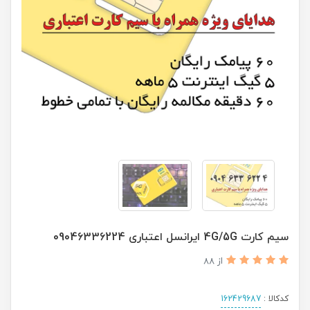
سیم کارت 4G/5G ایرانسل اعتباری 09046336224
از 88
کدکالا :
162429687