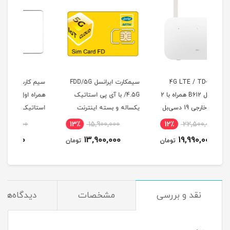
سیمکارت ایرانسل FDD/5G
سیم کارت FDD/4G سرویس
هوآوی مدل B612 همراه با 2
/4.5G با آی پی استاتیک
همراه اول با آی پی
یکساله و بسته اینترنت
استاتیک یکساله و 500
500 گیگ یک ساله
گیگ اینترنت یکساله
6٪
13,750,000
13٪
15,900,000
1
(مخصوص مودم )
(مخصوص مودم )
ماه
12,990,000
13,900,000
مان
تومان
تومان
نقد و بررسی
مشخصات
دیدگاه‌ها