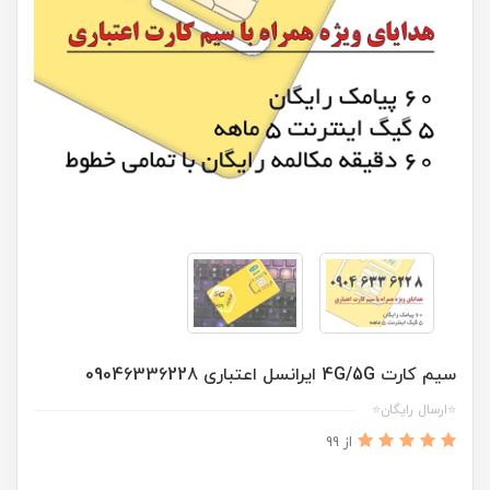
سیم کارت 4G/5G ایرانسل اعتباری 09046336228
⭐ارسال رایگان⭐
از 99