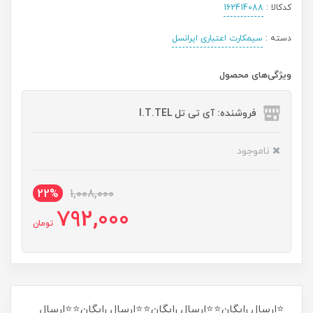
کدکالا :
162414088
دسته :
سیمکارت اعتباری ایرانسل
ویژگی‌های محصول
فروشنده: آی تی تل I.T.TEL
ناموجود
22%
1,008,000
792,000
تومان
⭐ارسال رایگان⭐⭐ارسال رایگان⭐⭐ارسال رایگان⭐⭐ارسال