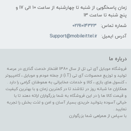
زمان پاسخگویی از شنبه تا چهارشنبه از ساعت 10 الی 17 و
پنج شنبه تا ساعت 13
شماره تماس:
02191014323
آدرس ایمیل:
Support@mobileittel.ir
درباره ما
فروشگاه موبایل آی تی تل از سال 1380 افتخار خدمت گذاری در عرصه
تولید و توزیع محصولات آی تی (i.T) از جمله مودم و موبایل ، کامپیوتر
، کنسول های بازی ، کالا و خدمات مخابراتی به هموطنان گرامی را دارد .
همکاران ما شبانه روز در تلاشند تا در کمترین زمان و با بهترین کیفیت
و قیمت کالا ها را در این فروشگاه به شما بزرگواران ارائه دهند تا با
خیالی آسوده بتوانید خریدی بسیار آسان و امن و لذت بخش را تجربه
نمایید .
با سپاس از همراهی شما بزرگوارن