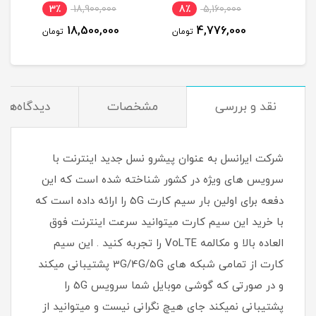
LTE و اینترنت 50 گیگ یک
3٪
18,900,000
8٪
5,160,000
4
ماه
18,500,000
4,776,000
مان
تومان
تومان
نقد و بررسی
مشخصات
دیدگاه‌ها
شرکت ایرانسل به عنوان پیشرو نسل جدید اینترنت با
سرویس های ویژه در کشور شناخته شده است که این
دفعه برای اولین بار سیم کارت 5G را ارائه داده است که
با خرید این سیم کارت میتوانید سرعت اینترنت فوق
العاده بالا و مکالمه VoLTE را تجربه کنید . این سیم
کارت از تمامی شبکه های 3G/4G/5G پشتیبانی میکند
و در صورتی که گوشی موبایل شما سرویس 5G را
پشتیبانی نمیکند جای هیچ نگرانی نیست و میتوانید از