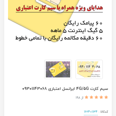
سیم کارت 4G/5G ایرانسل اعتباری 09301143068
از 198
کدکالا :
162401134