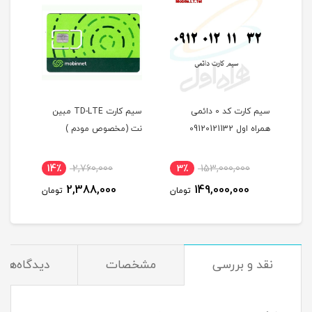
FDD/5G
سیم کارت کد 0 دائمی
سیم کارت TD-LTE مبین
همراه اول 09120121132
نت (مخصوص مودم )
اول 
یکساله و بسته اینترنت 100
مکال
14٪
2,760,000
3٪
153,000,000
5
2,388,000
149,000,000
مان
تومان
تومان
نقد و بررسی
مشخصات
دیدگاه‌ها