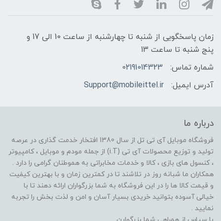
زمان پاسخگویی از شنبه تا چهارشنبه از ساعت 10 الی 17 و
پنج شنبه تا ساعت 13
شماره تماس:
02191014323
آدرس ایمیل:
Support@mobileittel.ir
درباره ما
فروشگاه موبایل آی تی تل از سال 1380 افتخار خدمت گذاری در عرصه
تولید و توزیع محصولات آی تی (i.T) از جمله مودم و موبایل ، کامپیوتر
، کنسول های بازی ، کالا و خدمات مخابراتی به هموطنان گرامی را دارد .
همکاران ما شبانه روز در تلاشند تا در کمترین زمان و با بهترین کیفیت
و قیمت کالا ها را در این فروشگاه به شما بزرگواران ارائه دهند تا با
خیالی آسوده بتوانید خریدی بسیار آسان و امن و لذت بخش را تجربه
نمایید .
با سپاس از همراهی شما بزرگوارن