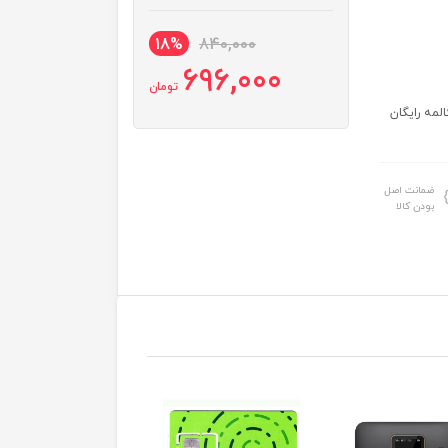
18%
840,000
696,000
تومان
 اینترنت 5 ماهه / 60 دقیقه مکالمه رایگان
ضمانت اصل
بودن کالا