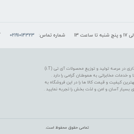
شماره تماس:
02191014323
آ
فروشگاه موبایل آی تی تل از سال 1380 افتخار خدمت گذاری در عرصه تولید و توزیع محصولات آی تی (i.T)
ا و خدمات مخابراتی به هموطنان گرامی را دارد .
بهترین کیفیت و قیمت کالا ها را در این فروشگاه به
یدی بسیار آسان و امن و لذت بخش را تجربه نمایید .
تمامی حقوق محفوظ است.