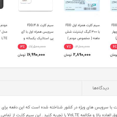
م کارت همراه اول FDD
سیم کارت همراه اول FDD
سیم کارت FDD/4.5
چهار
با 300 گیگ اینترنت شش
سرویس همراه اول با آی
م
ماهه ( مخصوص مودم )
پی استاتیک یکساله و
LTE
1000 گیگ اینترنت یکساله
3٪
17,500,000
7٪
3,100,000
6٪
(مخصوص مودم )
16,990,000
2,890,000
ومان
تومان
تومان
دیدگاه‌ها