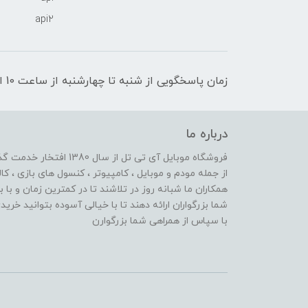
api2
زمان پاسخگویی از شنبه تا چهارشنبه از ساعت 10 الی 17 و پنج شنبه تا ساعت 13
درباره ما
از جمله مودم و موبایل ، کامپیوتر ، کنسول های بازی ، کال
همکاران ما شبانه روز در تلاشند تا در کمترین زمان و با 
شما بزرگواران ارائه دهند تا با خیالی آسوده بتوانید خر
با سپاس از همراهی شما بزرگوارن