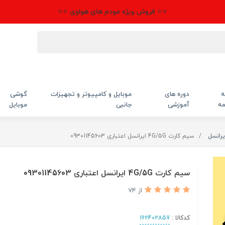
⭐⭐ فروش ویژه مودم های هواوی ⭐⭐
ه
دوره های
موبایل و کامپیوتر و تجهیزات
گوشی
مه
آموزشی
جانبی
موبایل
یرانسل
سیم کارت 4G/5G ایرانسل اعتباری 09301145603
سیم کارت 4G/5G ایرانسل اعتباری 09301145603
از 74
کدکالا :
162402857