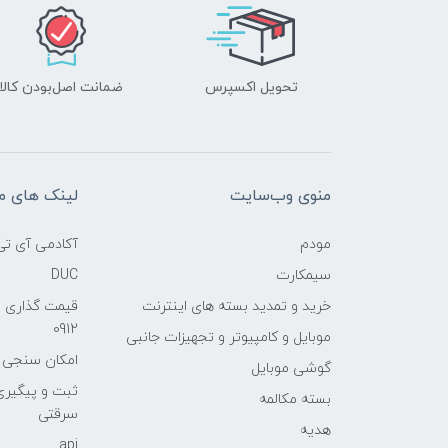
تحویل اکسپرس
ضمانت اصل‌بودن کالا
منوی وب‌سایت
لینک های م
مودم
آکادمی آی تی
سیمکارت
DUC
خرید و تمدید بسته های اینترنت
قیمت گذاری 
0912
موبایل و کامپیوتر و تجهیزات جانبی
امکان سنجی آنلا
گوشی موبایل
ثبت و پیگیر
بسته مکالمه
سرقتی
هدیه
api