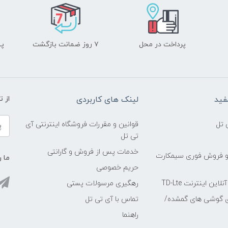
پرداخت در محل
۷ روز ضمانت بازگشت
پشت
فید
لینک های کاربردی
از 
 تل
قوانین و مقررات فروشگاه اینترنتی آی
تی تل
خدمات پس از فروش و گارانتی
و فروش فوری سیمکارت
ما ر
حریم خصوصی
ین اینترنت TD-Lte
رهگیری مرسولات پستی
ی گوشی های گمشده/
تماس با آی تی تل
راهنما