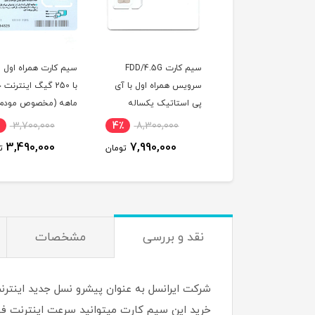
سیمکارت ایرانسل FDD/5G
سیم کارت FDD/4.5G
سی
/4.5G با آی پی استاتیک
سرویس همراه اول با آی
با 250 گیگ اینترنت 
اله و بسته اینترنت
پی استاتیک یکساله
ماهه (مخصوص مودم)
100 گیگ یکساله
(مخصوص مودم )
3,700,000
4٪
8,300,000
5٪
8,650,000
صوص مودم )
3,490,000
7,990,000
8,290,000
تومان
تومان
ت
نقد و بررسی
مشخصات