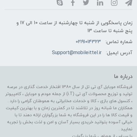
زمان پاسخگویی از شنبه تا چهارشنبه از ساعت 10 الی 17 و
پنج شنبه تا ساعت 13
شماره تماس:
02191014323
آدرس ایمیل:
Support@mobileittel.ir
درباره ما
فروشگاه موبایل آی تی تل از سال 1380 افتخار خدمت گذاری در عرصه
تولید و توزیع محصولات آی تی (i.T) از جمله مودم و موبایل ، کامپیوتر
، کنسول های بازی ، کالا و خدمات مخابراتی به هموطنان گرامی را دارد .
همکاران ما شبانه روز در تلاشند تا در کمترین زمان و با بهترین کیفیت
و قیمت کالا ها را در این فروشگاه به شما بزرگواران ارائه دهند تا با
خیالی آسوده بتوانید خریدی بسیار آسان و امن و لذت بخش را تجربه
نمایید .
با سپاس از همراهی شما بزرگوارن