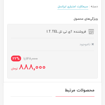
دسته :
سیمکارت اعتباری ایرانسل
ویژگی‌های محصول
فروشنده: آی تی تل I.T.TEL
ناموجود
22%
1,128,000
888,000
تومان
محصولات مرتبط