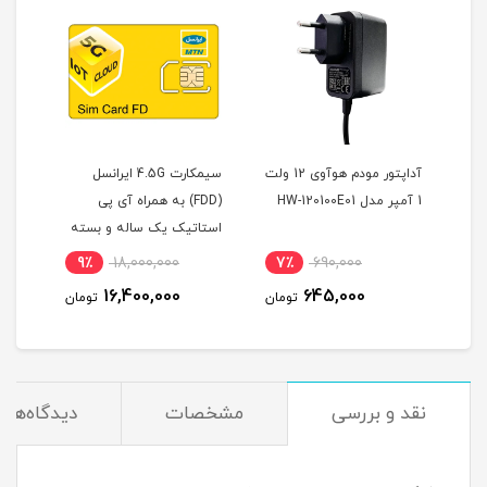
آداپتور مودم هوآوی 12 ولت
سیمکارت 4.5G ایرانسل
1 آمپر مدل HW-120100E01
(FDD) به همراه آی پی
دوقلو و 300 گیگ
استاتیک یک ساله و بسته
عدد آن
اینترنت 500 گیگ یک ساله
9٪
18,000,000
7٪
690,000
8
(مخصوص مودم )
16,400,000
645,000
مان
تومان
تومان
نقد و بررسی
مشخصات
دیدگاه‌ها