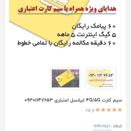
سیم کارت 4G/5G ایرانسل اعتباری 09301147653
از 65
کدکالا :
162402581