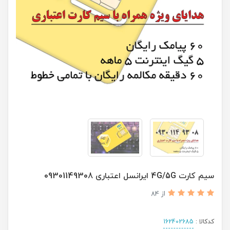
سیم کارت 4G/5G ایرانسل اعتباری 09301149308
از 84
کدکالا :
162402685