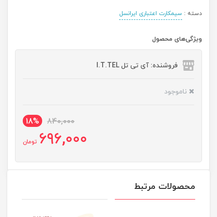
دسته :
سیمکارت اعتباری ایرانسل
ویژگی‌های محصول
فروشنده: آی تی تل I.T.TEL
ناموجود
18%
840,000
696,000
تومان
محصولات مرتبط