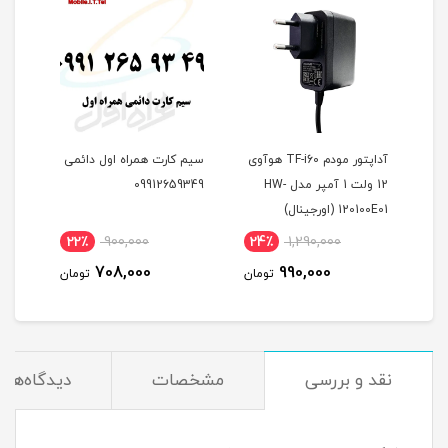
آداپتور مودم TF-i60 هوآوی
سیم کارت همراه اول دائمی
12 ولت 1 آمپر مدل HW-
09912659349
مبین
120100E01 (اورجینال)
شش 
مودم
22٪
900,000
24٪
1,290,000
3
708,000
990,000
مان
تومان
تومان
نقد و بررسی
مشخصات
دیدگاه‌ها