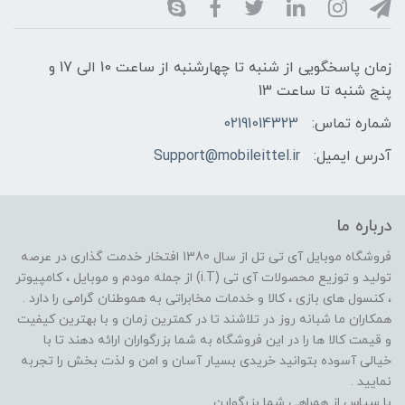
زمان پاسخگویی از شنبه تا چهارشنبه از ساعت 10 الی 17 و
پنج شنبه تا ساعت 13
شماره تماس:
02191014323
آدرس ایمیل:
Support@mobileittel.ir
درباره ما
فروشگاه موبایل آی تی تل از سال 1380 افتخار خدمت گذاری در عرصه
تولید و توزیع محصولات آی تی (i.T) از جمله مودم و موبایل ، کامپیوتر
، کنسول های بازی ، کالا و خدمات مخابراتی به هموطنان گرامی را دارد .
همکاران ما شبانه روز در تلاشند تا در کمترین زمان و با بهترین کیفیت
و قیمت کالا ها را در این فروشگاه به شما بزرگواران ارائه دهند تا با
خیالی آسوده بتوانید خریدی بسیار آسان و امن و لذت بخش را تجربه
نمایید .
با سپاس از همراهی شما بزرگوارن