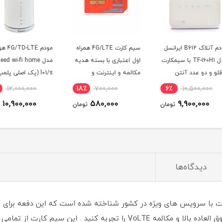
B6 ایرانسل
سیم کارت 4G/LTE همراه
مودم 4G/TD-LTE هوآوی
 سیمکارت
اول اعتباری با بسته هدیه
مدل speed wi-fi home
مکالمه و اینترنت و
l01/s (پک اصلی پلمپ)
استات
پیامک
0
10٪
12,000,000
18٪
700,000
6٪
(مخصو
10,900,000
580,000
ومان
تومان
تومان
دیدگاه‌ها