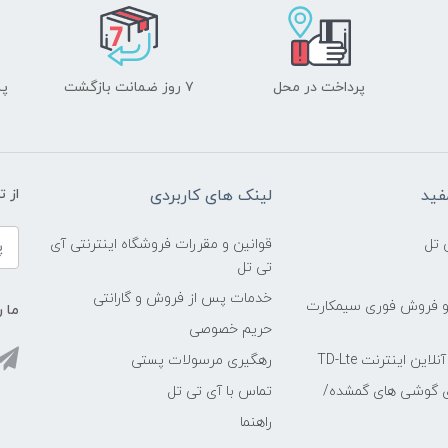
پرداخت در محل
۷ روز ضمانت بازگشت
پشت
فید
لینک های کاربردی
از 
 تل
قوانین و مقررات فروشگاه اینترنتی آی
تی تل
خدمات پس از فروش و گارانتی
و فروش فوری سیمکارت
ما ر
حریم خصوصی
ین اینترنت TD-Lte
رهگیری مرسولات پستی
ی گوشی های گمشده/
تماس با آی تی تل
راهنما