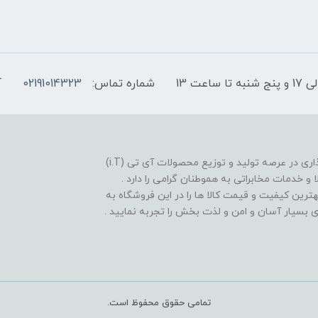
شماره تماس:
02191014323
آ
فروشگاه موبایل آی تی تل از سال 1380 افتخار خدمت گذاری در عرصه تولید و توزیع محصولات آی تی (i.T)
ا و خدمات مخابراتی به هموطنان گرامی را دارد .
بهترین کیفیت و قیمت کالا ها را در این فروشگاه به
یدی بسیار آسان و امن و لذت بخش را تجربه نمایید .
تمامی حقوق محفوظ است.