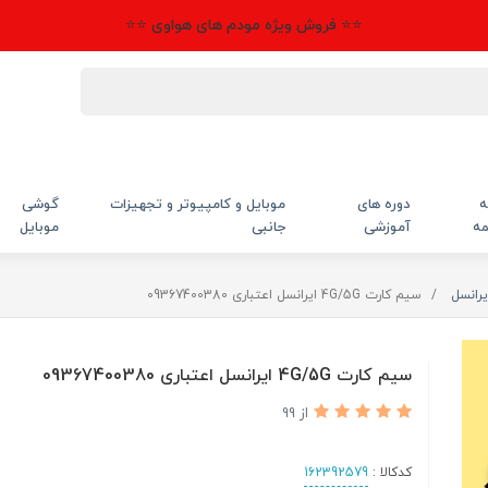
⭐⭐ فروش ویژه مودم های هواوی ⭐⭐
ه
دوره های
موبایل و کامپیوتر و تجهیزات
گوشی
مه
آموزشی
جانبی
موبایل
یرانسل
سیم کارت 4G/5G ایرانسل اعتباری 09367400380
سیم کارت 4G/5G ایرانسل اعتباری 09367400380
از 99
کدکالا :
162392579