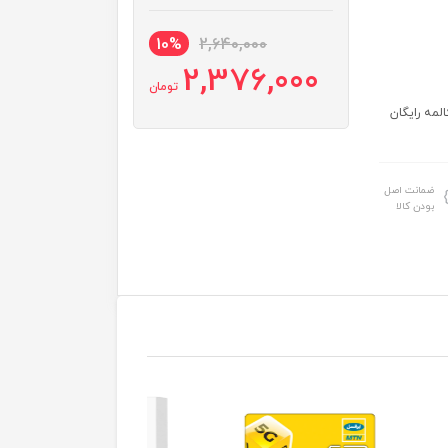
10%
2,640,000
2,376,000
تومان
 اینترنت 5 ماهه / 60 دقیقه مکالمه رایگان
ضمانت اصل
بودن کالا