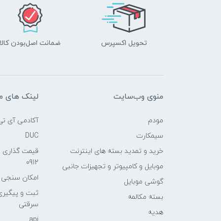
تحویل اکسپرس
ضمانت اصل‌بودن کالا
منوی وب‌سایت
لینک های م
مودم
آکادمی آی تی
سیمکارت
DUC
خرید و تمدید بسته های اینترنت
قیمت گذاری 
0912
موبایل و کامپیوتر و تجهیزات جانبی
امکان سنجی آنلا
گوشی موبایل
ثبت و پیگیر
بسته مکالمه
سرقتی
هدیه
api