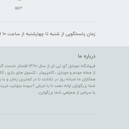
api2
زمان پاسخگویی از شنبه تا چهارشنبه از ساعت 10 الی 17 و پنج شنبه تا ساعت 13
درباره ما
از جمله مودم و موبایل ، کامپیوتر ، کنسول های بازی ، کال
همکاران ما شبانه روز در تلاشند تا در کمترین زمان و با 
شما بزرگواران ارائه دهند تا با خیالی آسوده بتوانید خر
با سپاس از همراهی شما بزرگوارن