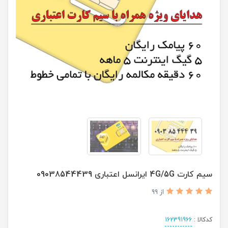
سیم کارت 4G/5G ایرانسل اعتباری 09038544439
از 99
کدکالا :
162391966