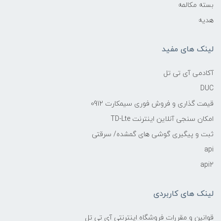
بسته مکالمه
هدیه
لینک های مفید
آکادمی آی تی تل
DUC
قیمت گذاری و فروش فوری سیمکارت 0912
امکان سنجی آنلاین اینترنت TD-Lte
ثبت و پیگیری گوشی های گمشده/ سرقتی
api
api2
لینک های کاربردی
قوانین و مقررات فروشگاه اینترنتی آی تی تل