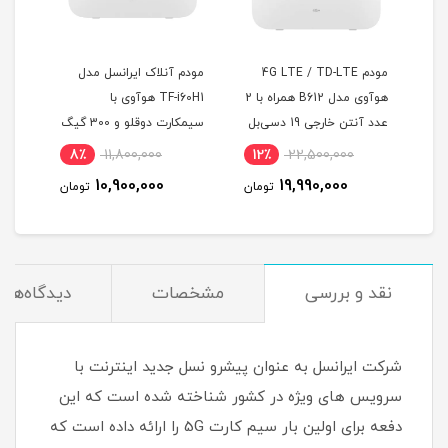
4G LTE / T
مودم آنلاک ایرانسل مدل
سیم کارت همراه اول
هوآوی مدل B612 همراه با 2
TF-i60H1 هوآوی با
اعتباری با 300 گیگ اینترنت
‌بل
سیمکارت دوقلو و 300 گیگ
یکساله
اینترنت یکساله
10٪
3,300,000
8٪
11,800,000
12٪
22,
2,990,000
10,900,000
19,99
تومان
تومان
تومان
نقد و بررسی
مشخصات
دیدگاه‌ها
شرکت ایرانسل به عنوان پیشرو نسل جدید اینترنت با
سرویس های ویژه در کشور شناخته شده است که این
دفعه برای اولین بار سیم کارت 5G را ارائه داده است که