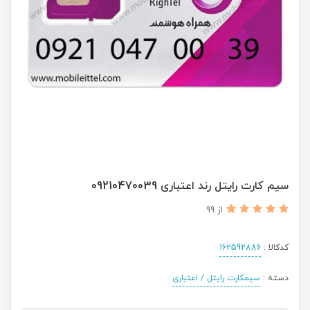
سیم کارت رایتل رند اعتباری 09210470039
از 99
کدکالا :
162592886
دسته :
سیمکارت رایتل / اعتباری