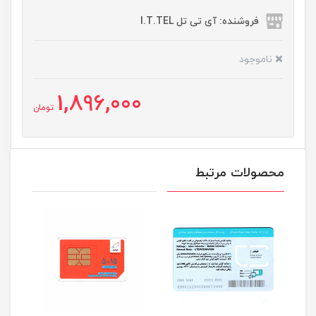
فروشنده: آی تی تل I.T.TEL
ناموجود
1,896,000
تومان
محصولات مرتبط