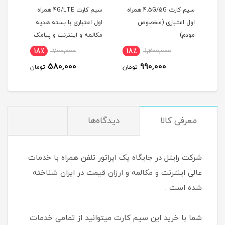
سیم کارت 4.5G/5G همراه
سیم کارت 4G/LTE همراه
سیم 
اول اعتباری (مخصوص
اول اعتباری با بسته هدیه
مودم)
مکالمه و اینترنت و پیامک
یکسا
18٪
700,000
18٪
1,200,000
7
580,000
990,000
مان
تومان
تومان
معرفی کالا
دیدگاه‌ها
شرکت رایتل در جایگاه یک اپراتور تلفن همراه با خدمات
عالی اینترنت و مکالمه و ارزان قیمت در ایران شناخته
شده است .
شما با خرید این سیم کارت میتوانید از تمامی خدمات