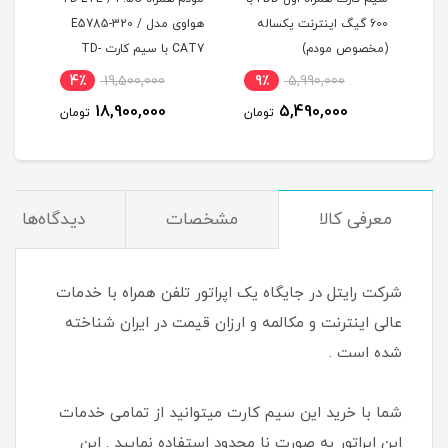
نت یکساله
هواوی مدل E5785-320 /
TF-i60H1 هوآوی با
CAT7 با سیم کارت TD-
سیمکارت دوقلو و 200 گیگ
LTE و اینترنت 100 گیگ
اینترنت شش ماهه
4٪
15,000,000
4٪
19,500,000
9٪
5,
سه ماه
14,500,000
18,900,000
5,4
تومان
تومان
تومان
معرفی کالا
مشخصات
دیدگاه‌ها
شرکت رایتل در جایگاه یک اپراتور تلفن همراه با خدمات
عالی اینترنت و مکالمه و ارزان قیمت در ایران شناخته
شده است .
شما با خرید این سیم کارت میتوانید از تمامی خدمات
این اپراتور به صورت نا محدود استفاده نمایید . این