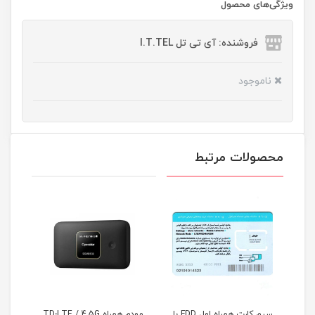
ویژگی‌های محصول
فروشنده: آی تی تل I.T.TEL
ناموجود
محصولات مرتبط
سیم کارت همراه اول FDD با
مودم همراه TD-LTE / 4.5G
مودم آنلاک ایرانسل مدل