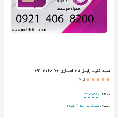
سیم کارت رایتل 4G اعتباری 09214068200
از 99
کدکالا :
163640436
دسته :
سیمکارت رایتل / اعتباری