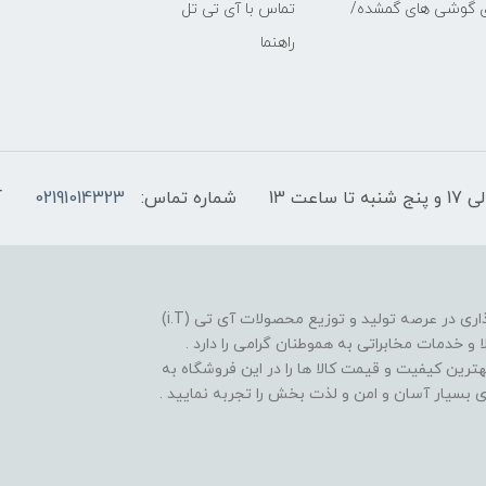
ی گوشی های گمشده/
تماس با آی تی تل
راهنما
شماره تماس:
02191014323
آ
فروشگاه موبایل آی تی تل از سال 1380 افتخار خدمت گذاری در عرصه تولید و توزیع محصولات آی تی (i.T)
ا و خدمات مخابراتی به هموطنان گرامی را دارد .
بهترین کیفیت و قیمت کالا ها را در این فروشگاه به
یدی بسیار آسان و امن و لذت بخش را تجربه نمایید .