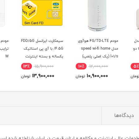
دل
مودم 4G/TD-LTE هوآوی
سیمکارت ایرانسل FDD/5G
T سری B612 با دو
مدل speed wi-fi home
/4.5G با آی پی استاتیک
19
l01/s (پک اصلی پلمپ)
یکساله و بسته اینترنت
W
500 گیگ یک ساله
13٪
15,900,000
10٪
12,000,000
5٪
(مخصوص مودم )
13,900,000
10,900,000
ومان
تومان
تومان
دیدگاه‌ها
ا خدمات عالی اینترنت و مکالمه و ارزان قیمت در ایران شناخته شده اس