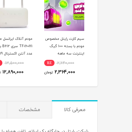
سیم کارت FDD/4.5
سیم کارت رایتل مخصوص
مودم آنلاک ایرانسل م
یس همراه اول با آی
مودم با بسته 100 گیگ
F-i60H1
استاتیک یکساله و
اینترنت سه ماهه
عدد آنتن اکسترنال 
1000 گیگ اینترنت یکساله
دسی بل
13,500,000
11٪
2,640,000
3٪
17,500,000
صوص مودم )
12,890,000
2,364,000
16,990,000
تومان
تومان
ت
معرفی کالا
مشخصات
شرکت رایتل در جایگاه یک اپراتور تلفن همراه ب