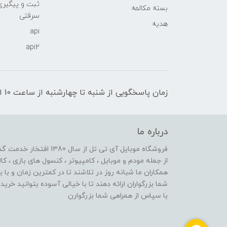
ثبت و پیگیر
بسته مکالمه
سرقتی
هدیه
api
api2
زمان پاسخگویی از شنبه تا چهارشنبه از ساعت 10 الی 17 و پنج شنبه تا ساعت 13
درباره ما
از جمله مودم و موبایل ، کامپیوتر ، کنسول های بازی ، کال
همکاران ما شبانه روز در تلاشند تا در کمترین زمان و با 
شما بزرگواران ارائه دهند تا با خیالی آسوده بتوانید خر
با سپاس از همراهی شما بزرگوارن