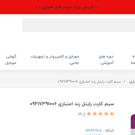
⭐⭐ فروش ویژه مودم های هواوی ⭐⭐
ه
دوره های
موبایل و کامپیوتر و تجهیزات
گوشی
مه
آموزشی
جانبی
موبایل
اری
سیم کارت رایتل رند اعتباری 09217391006
سیم کارت رایتل رند اعتباری 09217391006
از 99
کدکالا :
163641908