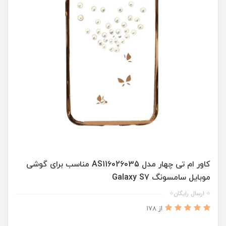
کاور ام تی چهار مدل AS116026035 مناسب برای گوشی
موبایل سامسونگ Galaxy S7
⭐ ارسال رایگان⭐
از 178