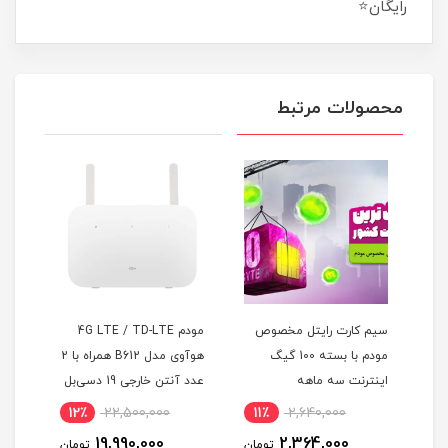
رایگان⭐
محصولات مرتبط
صوص
مودم 4G LTE / TD-LTE
سیم کارت سرویس همراه
1 گیگ
هوآوی مدل B612 همراه با 2
اول TD-Lte (مخصوص
عدد آنتن خارجی 19 دسی‌بل
مودم)
10٪
4,400,000
12٪
22,500,000
11٪
ما
3,980,000
19,990,000
تومان
تومان
تومان