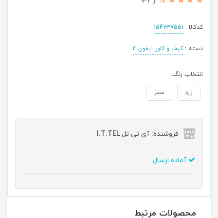
از 132
کدکالا :
154737551
دسته :
کیف و کاور آیفون 4
انتخاب رنگ:
زرد
سبز
فروشنده: آی تی تل I.T.TEL
آماده ارسال
محصولات مرتبط