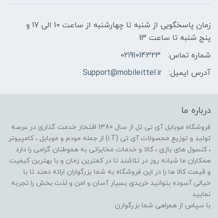
زمان پاسخگویی از شنبه تا چهارشنبه از ساعت 10 الی 17 و
پنج شنبه تا ساعت 13
شماره تماس:
02191014323
آدرس ایمیل:
Support@mobileittel.ir
درباره ما
فروشگاه موبایل آی تی تل از سال 1380 افتخار خدمت گذاری در عرصه
تولید و توزیع محصولات آی تی (i.T) از جمله مودم و موبایل ، کامپیوتر
، کنسول های بازی ، کالا و خدمات مخابراتی به هموطنان گرامی را دارد .
همکاران ما شبانه روز در تلاشند تا در کمترین زمان و با بهترین کیفیت
و قیمت کالا ها را در این فروشگاه به شما بزرگواران ارائه دهند تا با
خیالی آسوده بتوانید خریدی بسیار آسان و امن و لذت بخش را تجربه
نمایید .
با سپاس از همراهی شما بزرگوارن