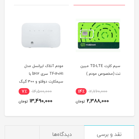
سیم کارت TD-LTE مبین
مودم آنلاک ایرانسل مدل
نت (مخصوص مودم )
TF-i60H1 سری b612 با
0
سیمکارت دوقلو و 300 گیگ
(مخ
اینترنت یکساله
7٪
14,500,000
14٪
2,760,000
1
13,490,000
2,388,000
مان
تومان
تومان
نقد و برسی
دیدگاه‌ها