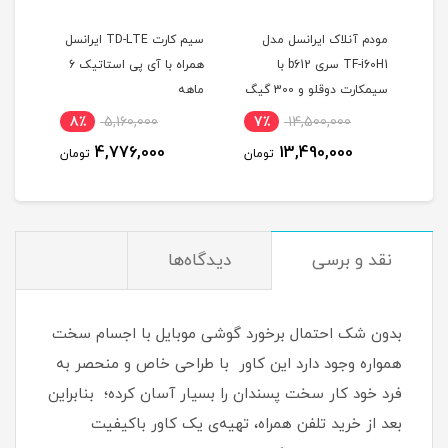
مودم آنلاک ایرانسل مدل
سیم کارت TD-LTE ایرانسل
TF-i60H1 سری b612 با
همراه با آی پی استاتیک 6
نت ب
دوقلو و 300 گیگ
سیمکارت دوقلو و 300 گیگ
ماهه
یکسا
اینترنت یکساله
8٪
5,160,000
7٪
14,500,000
8
4,776,000
13,490,000
مان
تومان
تومان
نقد و برسی
دیدگاه‌ها
بدون شک احتمال برخورد گوشی موبایل با اجسام سخت
همواره وجود دارد این کاور با طراحی خاص و منحصر به
فرد خود کار سخت پسندان را بسیار آسان کرده؛ بنابراین
بعد از خرید تلفن همراه، تهیه‌ی یک کاور با‌کیفیت