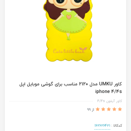
کاور UMKU مدل 2120 مناسب برای گوشی موبایل اپل
iphone 4/4s
کاور آیفون 4/4s
از 99
کدکالا :
162626421