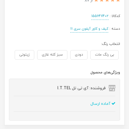
از 87
کدکالا :
155647402
دسته :
کیف و کاور آیفون سری 11
انتخاب رنگ:
بی رنگ مات
دودی
سبز کله غازی
زیتونی
ویژگی‌های محصول
فروشنده: آی تی تل I.T.TEL
آماده ارسال