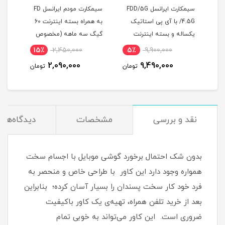
سیمکارت ایرانسل FDD/5G
سیمکارت مودم ایرانسل FD
سیمکار
/4.5G با آی پی استاتیک
به همراه بسته اینترنت 60
یکساله و بسته اینترنت
گیگ سه ماهه (مخصوص
200 گیگ یکساله
مودم )
15٪
2,450,000
5٪
9,900,000
(مخصوص مودم )
2,090,000
9,490,000
ن
تومان
تومان
نقد و بررسی
مشخصات
دیدگاه‌ها
بدون شک احتمال برخورد گوشی موبایل با اجسام سخت
همواره وجود دارد این کاور با طراحی خاص و منحصر به
فرد خود کار سخت پسندان را بسیار آسان کرده؛ بنابراین
بعد از خرید تلفن همراه، تهیه‌ی یک کاور با‌کیفیت
ضروری است‏.‏ این کاور می‌تواند به خوبی تمام