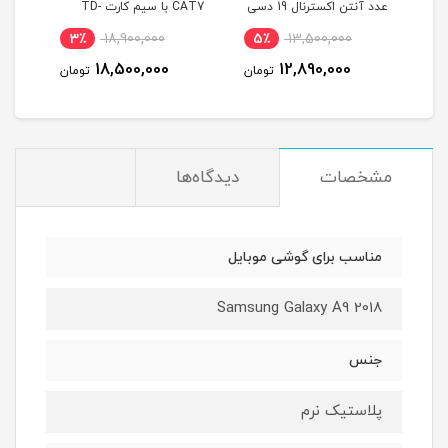
عدد آنتن اکسترنال 19 دسی
CAT7 با سیم کارت TD-
بل
LTE و اینترنت 50 گیگ یک
(مخصوص 
0
3٪
18,900,000
5٪
13,500,000
ماه
0
18,500,000
12,890,000
تومان
تومان
مشخصات
دیدگاه‌ها
مناسب برای گوشی موبایل
Samsung Galaxy A9 2018
جنس
پلاستیک نرم