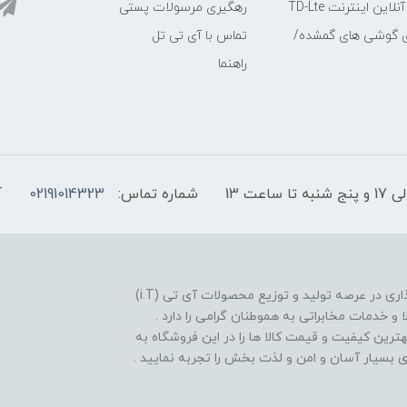
ین اینترنت TD-Lte
رهگیری مرسولات پستی
ی گوشی های گمشده/
تماس با آی تی تل
راهنما
شماره تماس:
02191014323
آ
فروشگاه موبایل آی تی تل از سال 1380 افتخار خدمت گذاری در عرصه تولید و توزیع محصولات آی تی (i.T)
ا و خدمات مخابراتی به هموطنان گرامی را دارد .
بهترین کیفیت و قیمت کالا ها را در این فروشگاه به
یدی بسیار آسان و امن و لذت بخش را تجربه نمایید .