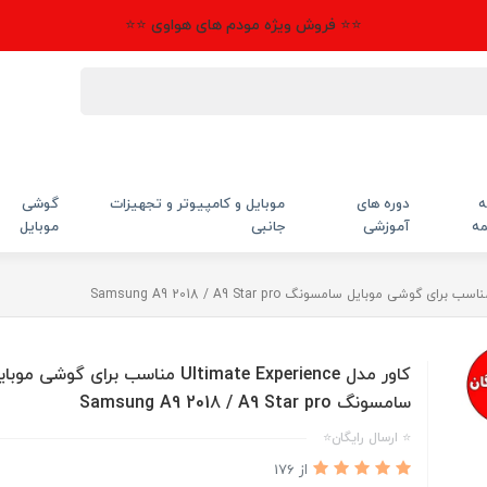
⭐⭐ فروش ویژه مودم های هواوی ⭐⭐
ه
دوره های
موبایل و کامپیوتر و تجهیزات
گوشی
مه
آموزشی
جانبی
موبایل
کاور مدل Ultimate Experience مناسب برای گوشی موب
سامسونگ Samsung A9 2018 / A9 Star pro
⭐ ارسال رایگان⭐
از 176