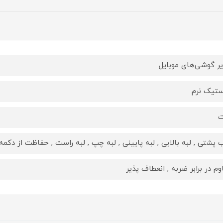
ر گوشی‌های موبایل
ستیک نرم
ت
 پشتی , لبه بالایی , لبه پایینی , لبه چپ , لبه راست , حفاظت از دکمه‌
وم در برابر ضربه , انعطاف پذیر