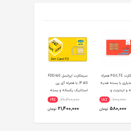
سیم کارت 4G/LTE همراه
سیمکارت ایرانسل FDD/5G
سیم کارت اعتباری همراه
تباری با بسته هدیه
/4.5G با همراه آی پی
اول سری طلایی
 و اینترنت و
استاتیک یکساله و بسته
09195900058
اینترنت 1000 گیگ یکساله
3٪
244,800,000
19٪
26,400,000
18٪
700,000
(مخصوص مودم )
237,600,000
21,400,000
580,000
تومان
تومان
توم