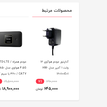
محصولات مرتبط
مودم 4G/TD-LTE هوآوی
آداپتور مودم هوآوی 12
مودم همراه TD-LTE /
مدل E5785-320a Cat7
ولت 1 آمپر مدل HW-
4.5G هواوی
120100E01
320 / CAT7 با س
TD-LTE و اینترن
19,500,000
7٪
690,000
6٪
18,800,000
گیگ سه ماه
18,900,000
645,000
17,800,000
تومان
تومان
ت