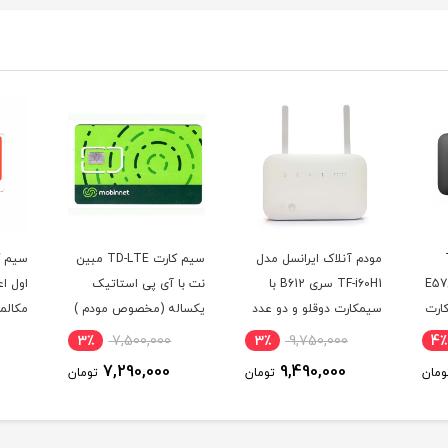
مودم آنلاک ایرانسل مدل
سیم کارت TD-LTE مبین
 مدل E5785-
TF-i60H1 سری B612 با
نت با آی پی استاتیک
اول اع
یم کارت
سیمکارت دوقلو و دو عدد
یکساله (مخصوص مودم )
مکالمه
ت 100
آنتن اکسترنال 19 دسی بل
پیامک
3٪
7,500,000
3٪
9,750,000
4٪
و 300 گیگ اینترنت
7,290,000
9,490,000
ومان
تومان
تومان
یکساله