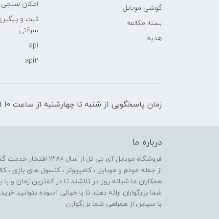
امکان سنجی آنلا
گوشی موبایل
ثبت و پیگیر
بسته مکالمه
سرقتی
هدیه
api
api2
زمان پاسخگویی از شنبه تا چهارشنبه از ساعت 10 الی 17 و پنج شنبه تا ساعت 13
درباره ما
از جمله مودم و موبایل ، کامپیوتر ، کنسول های بازی ، کال
همکاران ما شبانه روز در تلاشند تا در کمترین زمان و با 
شما بزرگواران ارائه دهند تا با خیالی آسوده بتوانید خر
با سپاس از همراهی شما بزرگوارن