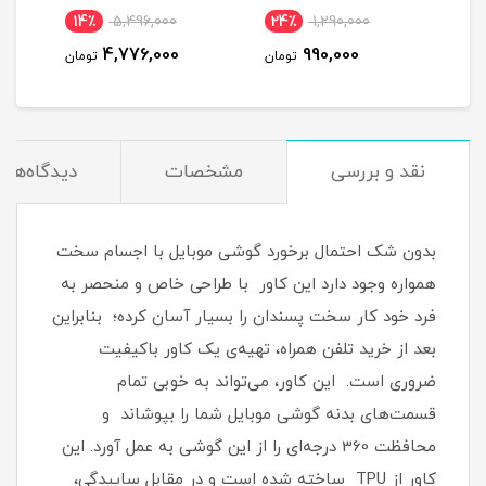
شش ماهه (مخصوص مودم
,250,000
14٪
5,496,000
24٪
1,290,000
)
0,000
4,776,000
990,000
تومان
تومان
نقد و بررسی
مشخصات
دیدگاه‌ها
بدون شک احتمال برخورد گوشی موبایل با اجسام سخت
همواره وجود دارد این کاور با طراحی خاص و منحصر به
فرد خود کار سخت پسندان را بسیار آسان کرده؛ بنابراین
بعد از خرید تلفن همراه، تهیه‌ی یک کاور با‌کیفیت
ضروری است‏.‏ این کاور، می‌تواند به خوبی تمام
قسمت‌های بدنه گوشی موبایل شما را بپوشاند و
محافظت 360 درجه‌ای را از این گوشی به عمل آورد‏.‏ این
کاور از TPU ساخته شده است و در مقابل ساییدگی،