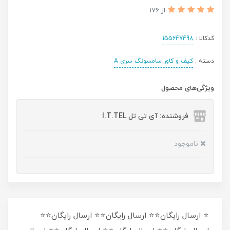
از 176
کدکالا :
155647498
دسته :
کیف و کاور سامسونگ سری A
ویژگی‌های محصول
فروشنده: آی تی تل I.T.TEL
ناموجود
⭐ ارسال رایگان⭐⭐ ارسال رایگان⭐⭐ ارسال رایگان⭐⭐