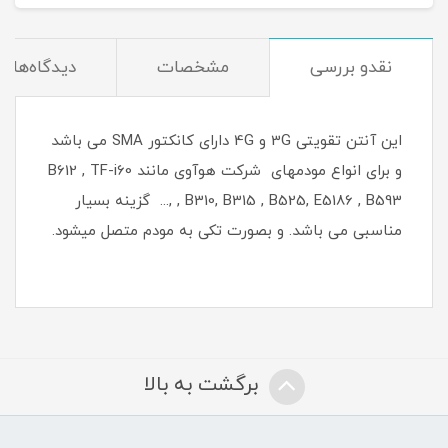
نقدو بررسی
مشخصات
دیدگاه‌ها
این آنتن تقویتی 3G و 4G دارای کانکتور SMA می باشد
و برای انواع مودمهای شرکت هوآوی مانند B612 , TF-i60
, B310, B315 , B525, E5186 , B593 ,... گزینه بسیار
مناسبی می باشد. و بصورت تکی به مودم متصل میشود.
برگشت به بالا