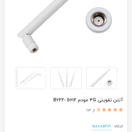
آنتن تقویتی ۴G مودم B622- b612
از 113
کدکالا :
158885472