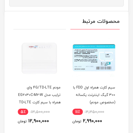
محصولات مرتبط
FDD/5G
سیم کارت همراه اول FDD با
مودم 4G/TD-LTE وای
300 گیگ اینترنت یکساله
ترایب مدل EG2030C-M2-W
(مخصوص مودم)
همراه با سیم کارت TD-LTE
یکسا
اله
و 300 گیگ اینترنت یکساله
5٪
13,500,000
11٪
3,350,000
1
(مخ
12,900,000
2,990,000
مان
تومان
تومان