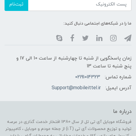
ثبت‌نام
ما را در شبکه‌های اجتماعی دنبال کنید:
زمان پاسخگویی از شنبه تا چهارشنبه از ساعت 10 الی 17 و
پنج شنبه تا ساعت 13
شماره تماس:
02191014323
آدرس ایمیل:
Support@mobileittel.ir
درباره ما
فروشگاه موبایل آی تی تل از سال 1380 افتخار خدمت گذاری در عرصه
تولید و توزیع محصولات آی تی (i.T) از جمله مودم و موبایل ، کامپیوتر
، کنسول های بازی ، کالا و خدمات مخابراتی به هموطنان گرامی را دارد .