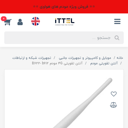
⭐⭐ فروش ویژه مودم های هواوی ⭐⭐
0
خانه
موبایل و کامپیوتر و تجهیزات جانبی
تجهیزات شبکه و ارتباطات
آنتن تقویتی مودم
آنتن تقویتی ۴G مودم B622- b612