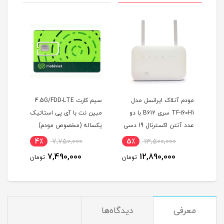
سل
مودم آنلاک ایرانسل مدل
سیم کارت 4.5G/FDD-LTE
ارت
TF-i60H1 سری B612 با دو
مبین نت با آی پی استاتیک
عدد آنتن اکسترنال 19 دسی
یکساله (مخصوص مودم)
LTE)
بل
4٪
7,750,000
5٪
13,500,000
6
7,490,000
12,890,000
مان
تومان
تومان
معرفی
دیدگاه‌ها