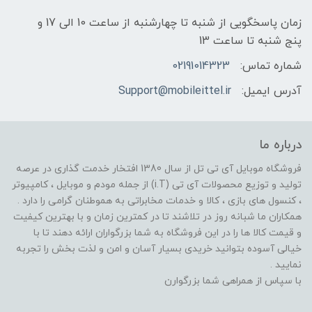
زمان پاسخگویی از شنبه تا چهارشنبه از ساعت 10 الی 17 و
پنج شنبه تا ساعت 13
شماره تماس:
02191014323
آدرس ایمیل:
Support@mobileittel.ir
درباره ما
فروشگاه موبایل آی تی تل از سال 1380 افتخار خدمت گذاری در عرصه
تولید و توزیع محصولات آی تی (i.T) از جمله مودم و موبایل ، کامپیوتر
، کنسول های بازی ، کالا و خدمات مخابراتی به هموطنان گرامی را دارد .
همکاران ما شبانه روز در تلاشند تا در کمترین زمان و با بهترین کیفیت
و قیمت کالا ها را در این فروشگاه به شما بزرگواران ارائه دهند تا با
خیالی آسوده بتوانید خریدی بسیار آسان و امن و لذت بخش را تجربه
نمایید .
با سپاس از همراهی شما بزرگوارن