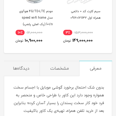
سل TF-i60
سیم کارت کد 0 دائمی
مودم 4G/TD-LTE هوآوی
سیم 
همراه اول 09120121132
مدل speed wi-fi home
l01/s (پک اصلی پلمپ)
مودم
10٪
12,000,000
3٪
153,000,000
7
10,900,000
149,000,000
مان
تومان
تومان
معرفی
مشخصات
دیدگاه‌ها
بدون شک احتمال برخورد گوشی موبایل با اجسام سخت
همواره وجود دارد این کاور با طراحی خاص و منحصر به
فرد خود کار سخت پسندان را بسیار آسان کرده؛ بنابراین
بعد از خرید تلفن همراه، تهیه‌ی یک کاور با‌کیفیت