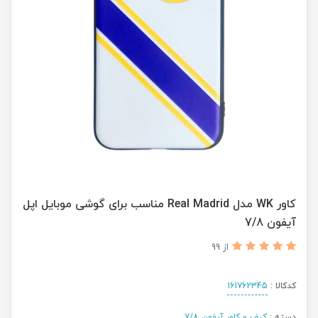
کاور WK مدل Real Madrid مناسب برای گوشی موبایل اپل
آیفون 7/8
از 99
کدکالا :
161762345
دسته :
کیف و کاور آیفون 7/8