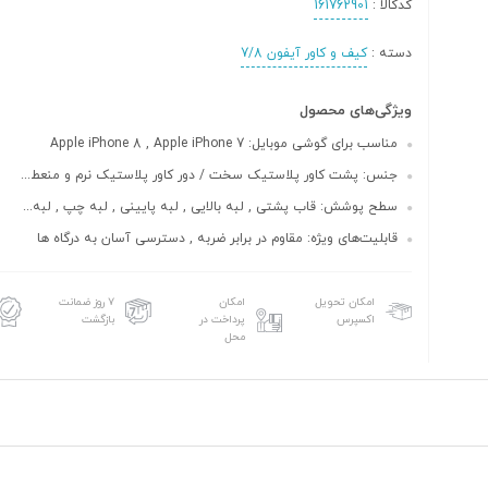
کدکالا :
161762901
دسته :
کیف و کاور آیفون 7/8
ویژگی‌های محصول
مناسب برای گوشی موبایل: Apple iPhone 8 , Apple iPhone 7
جنس: پشت کاور پلاستیک سخت / دور کاور پلاستیک نرم و منعط...
سطح پوشش: قاب پشتی , لبه بالایی , لبه پایینی , لبه چپ , لبه...
قابلیت‌های ویژه: مقاوم در برابر ضربه , دسترسی آسان به درگاه ها
امکان تحویل
امکان
۷ روز ضمانت
اکسپرس
پرداخت در
بازگشت
محل