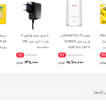
مودم 4G/5G/TD-LTE زد
آداپتور مودم هوآوی 12
سیمکارت ایرانسل FDD/5G
ولت 1 آمپر مدل HW-
/4.5G با آی پی استاتیک
120100E01
یکساله و بسته اینترنت
LTE)
200 گیگ یکساله
5٪
9,900,000
7٪
690,000
21٪
(مخصوص مودم )
0
9,490,000
645,000
ومان
تومان
تومان
دگاه‌ها