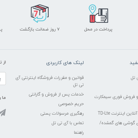
پرداخت در محل
۷ روز ضمانت بازگشت
پشت
فید
لینک های کاربردی
از 
 تل
قوانین و مقررات فروشگاه اینترنتی آی
تی تل
خدمات پس از فروش و گارانتی
و فروش فوری سیمکارت
ما ر
حریم خصوصی
ین اینترنت TD-Lte
رهگیری مرسولات پستی
ی گوشی های گمشده/
تماس با آی تی تل
راهنما