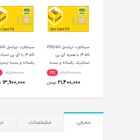
سیمکارت ایرانسل FDD/5G
سیمکارت ایرانسل FDD/5G
/4.5G با همراه آی پی
/4.5G با آی پی استاتیک
ال تی مدل OOREDO
اتیک یکساله و بسته
یکساله و بسته اینترنت
VOIP X28 CAT19
اینترنت 1000 گیگ یکساله
500 گیگ یک ساله
20,000,000
13٪
15,900,000
19٪
26,400,000
خصوص مودم )
(مخصوص مودم )
15,900,000
13,900,000
21,400,000
تومان
تومان
ت
معرفی
مشخصات
دی