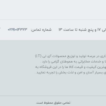
شماره تماس:
02191014323
آ
فروشگاه موبایل آی تی تل از سال 1380 افتخار خدمت گذاری در عرصه تولید و توزیع محصولات آی تی (i.T)
ا و خدمات مخابراتی به هموطنان گرامی را دارد .
بهترین کیفیت و قیمت کالا ها را در این فروشگاه به
یدی بسیار آسان و امن و لذت بخش را تجربه نمایید .
تمامی حقوق محفوظ است.