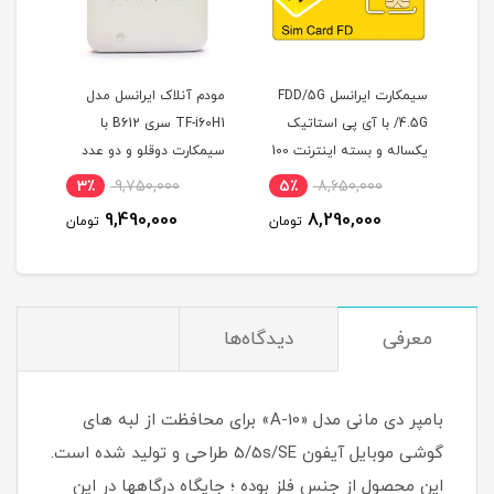
سیمکارت ایرانسل FDD/5G
مودم آنلاک ایرانسل مدل
مودم 4G LTE / TD-LTE
پی استاتیک
TF-i60H1 سری B612 با
هوآوی مدل B612 همراه با 2
یکساله و بسته اینترنت 100
سیمکارت دوقلو و دو عدد
عدد آنتن خارجی 19 دسی‌بل
مخصوص
آنتن اکسترنال 19 دسی بل و
12٪
22,500,000
3٪
9,750,000
5٪
8,
300 گیگ اینترنت یکساله
19,990,000
9,490,000
8,2
تومان
تومان
تومان
معرفی
دیدگاه‌ها
بامپر دی مانی مدل «A-10» برای محافظت از لبه های
گوشی موبایل آیفون 5/5s/SE طراحی و تولید شده است.
این محصول از جنس فلز بوده ؛ جایگاه درگاهها در این