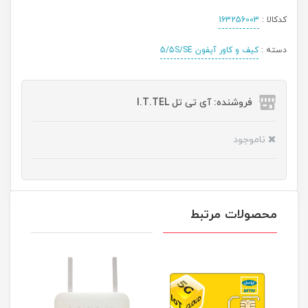
کدکالا :
163256003
دسته :
کیف و کاور آیفون 5/5S/SE
فروشنده: آی تی تل I.T.TEL
ناموجود
محصولات مرتبط