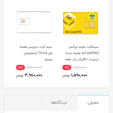
سل
سیم کارت سرویس همراه
مودم همراه TD-LTE / 4.5G
س
اه بسته
اول TD-Lte (مخصوص
هواوی مدل E5785-320 /
یک ماهه
مودم)
CAT7 با سیم کارت TD-
LTE و اینترنت 100 گیگ
4٪
19,500,000
10٪
4,400,000
7٪
سه ماه
18,900,000
3,980,000
تومان
تومان
تومان
معرفی
دیدگاه‌ها