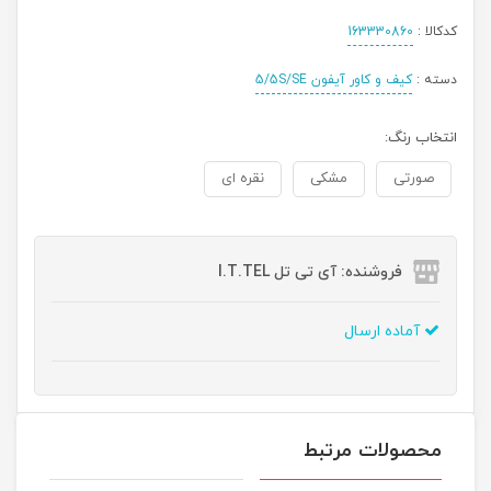
کدکالا :
163330860
دسته :
کیف و کاور آیفون 5/5S/SE
انتخاب رنگ:
صورتی
مشکی
نقره ای
فروشنده: آی تی تل I.T.TEL
آماده ارسال
محصولات مرتبط