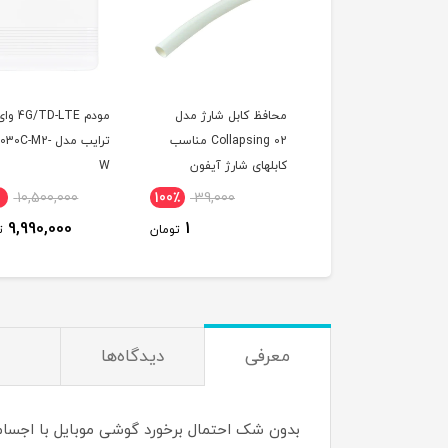
 کارت سرویس همراه
محافظ کابل شارژ مدل
مودم 4G/TD-LTE 
اول TD-Lte (مخصوص
Collapsing 02 مناسب
ترایب مدل 0C-M2
م)
کابلهای شارژ آیفون
W
10,500,000
100٪
39,000
10٪
4,400,000
9,990,000
1
3,980,000
تومان
تومان
ت
معرفی
دیدگاه‌ها
بدون شک احتمال برخورد گوشی موبایل با اجسام