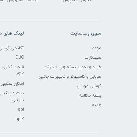
تحویل اکسپرس
ضمانت اصل‌بودن کالا
منوی وب‌سایت
لینک های م
مودم
آکادمی آی تی
سیمکارت
DUC
خرید و تمدید بسته های اینترنت
قیمت گذاری 
0912
موبایل و کامپیوتر و تجهیزات جانبی
امکان سنجی آنلا
گوشی موبایل
ثبت و پیگیر
بسته مکالمه
سرقتی
هدیه
api
api2