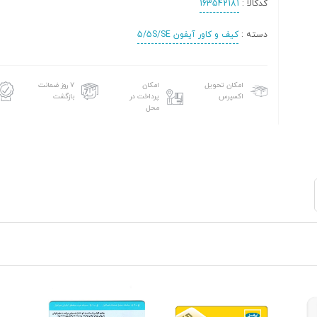
کدکالا :
163542181
دسته :
کیف و کاور آیفون 5/5S/SE
امکان تحویل
امکان
۷ روز ضمانت
اکسپرس
پرداخت در
بازگشت
محل