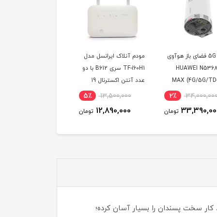
مودم 5G فضای باز هوآوی
مودم آنلاک ایرانسل مدل
سیم کارت 4G/5G ای
دل HUAWEI N5368
TF-i60H1 سری B612 با دو
FDD (مخصوص مودم )
MAX (4G/5G/TD
عدد آنتن اکسترنال 19
دسی بل
21٪
1,250,000
5٪
13,500,000
2٪
34,000,00
990,000
12,890,000
33,390,00
تومان
تومان
توم
کار سخت پسندان را بسیار آسان کرده؛