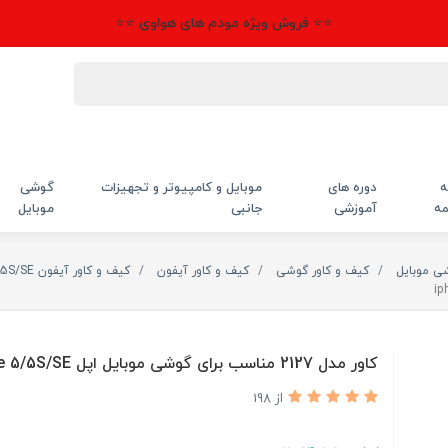
⭐⭐ فروش ویژه مودم های هواوی ⭐⭐
ه
دوره های
موبایل و کامپیوتر و تجهیزات
گوشی
مه
آموزشی
جانبی
موبایل
شی موبایل
کیف و کاور گوشی
کیف و کاور آیفون
کیف و کاور آیفون 5/5S/SE
کاور مدل 2127 مناسب برای گوشی موبایل اپل iphone 5/5S/SE
از 198