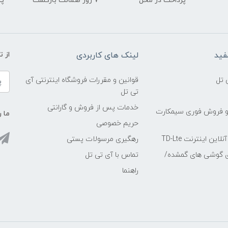
پرداخت در محل
۷ روز ضمانت بازگشت
پشت
فید
لینک های کاربردی
از 
 تل
قوانین و مقررات فروشگاه اینترنتی آی
تی تل
خدمات پس از فروش و گارانتی
و فروش فوری سیمکارت
ما ر
حریم خصوصی
ین اینترنت TD-Lte
رهگیری مرسولات پستی
ی گوشی های گمشده/
تماس با آی تی تل
راهنما