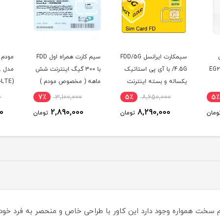
وای
سیمکارت ایرانسل FDD/5G
سیم کارت همراه اول FDD
EG203-
/4.5G با آی پی استاتیک
با 300 گیگ اینترنت شش
م
یکساله و بسته اینترنت
ماهه ( مخصوص مودم )
-LTE)
100 گیگ یکساله
0
7٪
3,100,000
5٪
8,650,000
5٪
(مخصوص مودم )
0
2,890,000
8,290,000
ومان
تومان
تومان
 سخت همواره وجود دارد این کاور با طراحی خاص و منحصر به فرد خود 